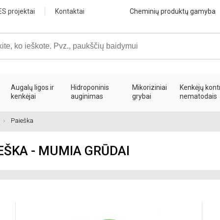
ES projektai
Kontaktai
Cheminių produktų gamyba
Augalų ligos ir
Hidroponinis
Mikoriziniai
Kenkėjų kont
kenkėjai
auginimas
grybai
nematodais
Paieška
EŠKA - MUMIA GRŪDAI