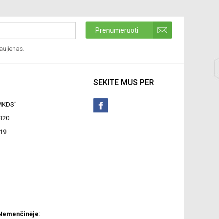
Prenumeruoti
aujienas.
SEKITE MUS PER
"MKDS"
320
19
 Nemenčinėje
: