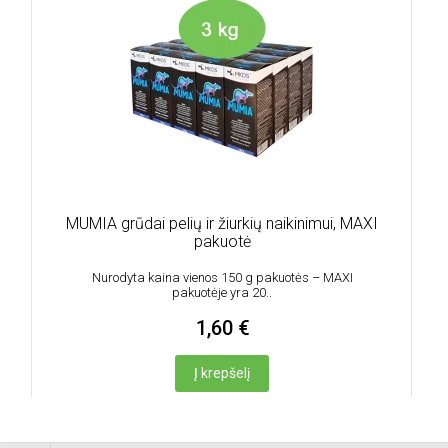
g
MUMIA grūdai pelių ir žiurkių naikinimui, MAXI
pakuotė
Nurodyta kaina vienos 150 g pakuotės – MAXI
pakuotėje yra 20..
1,60 €
Į krepšelį