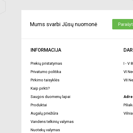
Mums svarbi Jūsų nuomonė
Parašyti
INFORMACIJA
DAR
Prekių pristatymas
I - V 
Privatumo politika
VI N
Pirkimo taisyklės
VII N
Kaip pirkti?
Saugos duomenų lapai
Adre
Produktai
Pilia
Augalų priežiūra
Vilnia
Vandens telkinių valymas
Nuotekų valymas