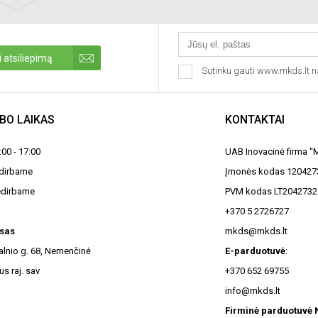
 atsiliepimą
Sutinku gauti www.mkds.lt n
BO LAIKAS
KONTAKTAI
8:00 - 17:00
UAB Inovacinė firma 
edirbame
Įmonės kodas 120427
edirbame
PVM kodas LT2042732
+370 5 2726727
sas
mkds@mkds.lt
kalnio g. 68, Nemenčinė
E-parduotuvė
:
us raj. sav
+370 652 69755
info@mkds.lt
Firminė parduotuvė