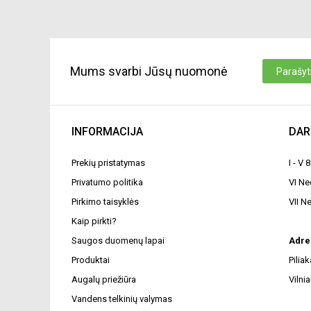
Mums svarbi Jūsų nuomonė
Parašyti
INFORMACIJA
DAR
Prekių pristatymas
I - V 
Privatumo politika
VI N
Pirkimo taisyklės
VII N
Kaip pirkti?
Saugos duomenų lapai
Adre
Produktai
Pilia
Augalų priežiūra
Vilnia
Vandens telkinių valymas