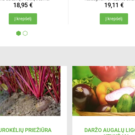
18,95 €
19,11 €
Į krepšelį
Į krepšelį
UROKĖLIŲ PRIEŽIŪRA
DARŽO AUGALŲ LIG