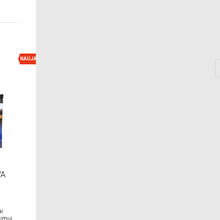
NAUJA
NAUJA
VA
AMINO KELP-O+ amino rūgštys su
dumblių ekstraktu, 100 ml
Organinė trąša.Purškimui ant lapų,
i
sėklų mirkymui.Didelis kiekis amino
imui.
rūgščių, peptidų