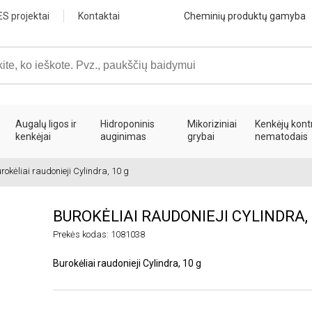
ES projektai
Kontaktai
Cheminių produktų gamyba
Augalų ligos ir
Hidroponinis
Mikoriziniai
Kenkėjų kont
kenkėjai
auginimas
grybai
nematodais
rokėliai raudonieji Cylindra, 10 g
BUROKĖLIAI RAUDONIEJI CYLINDRA, 
Prekės kodas: 1081038
Burokėliai raudonieji Cylindra, 10 g