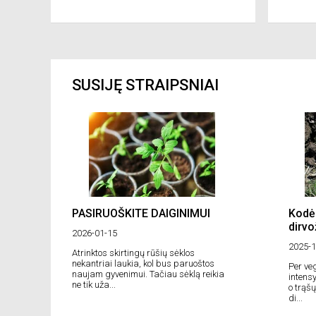
SUSIJĘ STRAIPSNIAI
PASIRUOŠKITE DAIGINIMUI
Kodėl
dirv
2026-01-15
2025-1
Atrinktos skirtingų rūšių sėklos
nekantriai laukia, kol bus paruoštos
Per ve
naujam gyvenimui. Tačiau sėklą reikia
intens
ne tik uža...
o trąšų
di...