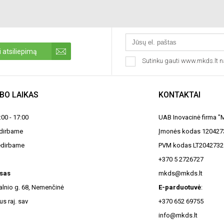
 atsiliepimą
Sutinku gauti www.mkds.lt n
BO LAIKAS
KONTAKTAI
8:00 - 17:00
UAB Inovacinė firma 
edirbame
Įmonės kodas 120427
edirbame
PVM kodas LT2042732
+370 5 2726727
sas
mkds@mkds.lt
kalnio g. 68, Nemenčinė
E-parduotuvė
:
us raj. sav
+370 652 69755
info@mkds.lt