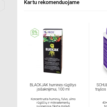
Kartu rekomenduojame
BLACKJAK huminės rūgštys
SCHUL
įsišaknijimui, 100 ml
trąšos
Koncentruota huminių, fulvo, ulmo
rūgščių ir mikroelementų
40+
suspensija.Skirta mirkyti
ti