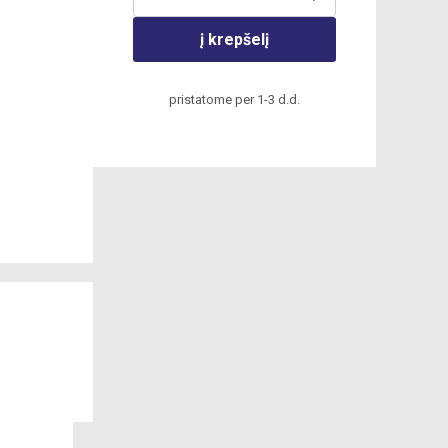
į krepšelį
pristatome per 1-3 d.d.