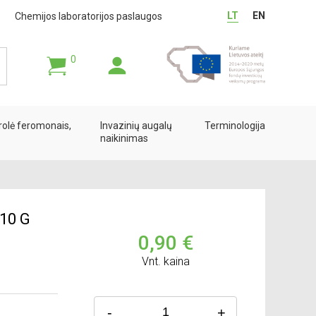
LT
EN
Chemijos laboratorijos paslaugos
0
rolė feromonais,
Invazinių augalų
Terminologija
naikinimas
10 G
0,90 €
Vnt. kaina
-
+