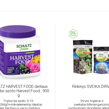
TZ HARVEST FOOD derliaus
Rinkinys SVEIKA DIR
 be azoto Harvest Food , 900
g
Trąšos be azoto: 0-15-
Dirvos higienai ir
3MgO+mikroelementai.Idealiai
sveikatai.Mikroorganizma
nka daržovių ir vaisių trešimui
nuodugniam dirvožemio atkūr