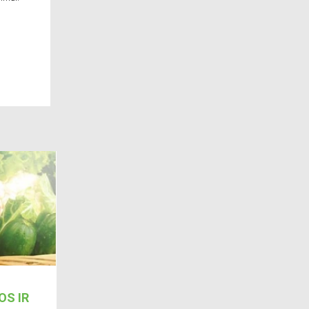
3,65 €
Į krepšelį
OS IR