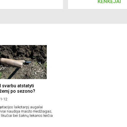
KENKĖJAI
 svarbu atstatyti
ožemį po sezono?
1-12
getacijos laikotarpį augalai
yviai naudoja maisto medžiagas,
 likučiai bei šaknų liekanos keičia