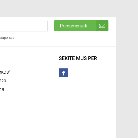
Prenumeruoti
aujienas.
SEKITE MUS PER
"MKDS"
320
19