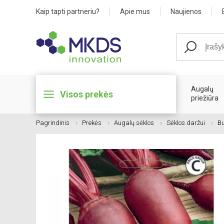
Kaip tapti partneriu?
Apie mus
Naujienos
Augalų
Visos prekės
priežiūra
Pagrindinis
Prekės
Augalų sėklos
Sėklos daržui
Bu