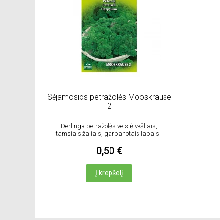
Sėjamosios petražolės Mooskrause
2
Derlinga petražolės veislė vešliais,
tamsiais žaliais, garbanotais lapais.
0,50 €
Į krepšelį