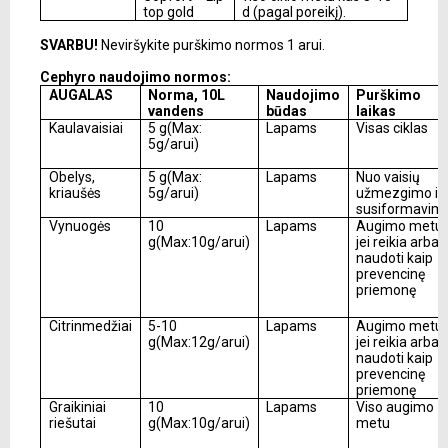
top gold
d (pagal poreikį).
SVARBU!
Neviršykite purškimo normos 1 arui.
Cephyro naudojimo normos:
AUGALAS
Norma, 10L
Naudojimo
Purškimo
vandens
būdas
laikas
Kaulavaisiai
5 g(Max:
Lapams
Visas ciklas
5g/arui)
Obelys,
5 g(Max:
Lapams
Nuo vaisių
kriaušės
5g/arui)
užmezgimo ik
susiformavim
Vynuogės
10
Lapams
Augimo metu,
g(Max:10g/arui)
jei reikia arba
naudoti kaip
prevencinę
priemonę
Citrinmedžiai
5-10
Lapams
Augimo metu,
g(Max:12g/arui)
jei reikia arba
naudoti kaip
prevencinę
priemonę
Graikiniai
10
Lapams
Viso augimo
riešutai
g(Max:10g/arui)
metu