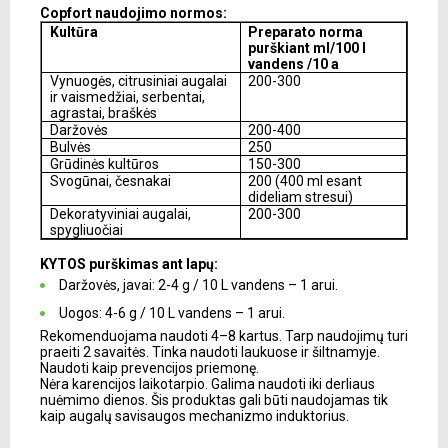
Copfort naudojimo normos:
Kultūra
Preparato norma
purškiant ml/100 l
vandens /10 a
Vynuogės, citrusiniai augalai
200-300
ir vaismedžiai, serbentai,
agrastai, braškės
Daržovės
200-400
Bulvės
250
Grūdinės kultūros
150-300
Svogūnai, česnakai
200 (400 ml esant
dideliam stresui)
Dekoratyviniai augalai,
200-300
spygliuočiai
KYTOS purškimas ant lapų:
Daržovės, javai: 2-4 g / 10 L vandens – 1 arui.
Uogos: 4-6 g / 10 L vandens – 1 arui.
Rekomenduojama naudoti 4–8 kartus. Tarp naudojimų turi
praeiti 2 savaitės. Tinka naudoti laukuose ir šiltnamyje.
Naudoti kaip prevencijos priemonę.
Nėra karencijos laikotarpio. Galima naudoti iki derliaus
nuėmimo dienos. Šis produktas gali būti naudojamas tik
kaip augalų savisaugos mechanizmo induktorius.