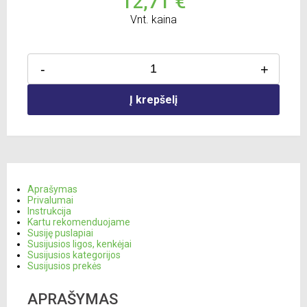
12,71 €
Vnt. kaina
-
+
Į krepšelį
Aprašymas
Privalumai
Instrukcija
Kartu rekomenduojame
Susiję puslapiai
Susijusios ligos, kenkėjai
Susijusios kategorijos
Susijusios prekės
APRAŠYMAS