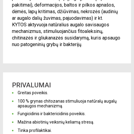
pakitimai), deformacijos, baltos ir pilkos apnašos,
dėmės, lapų kritimas, džiūvimas, nekrozės (audinių
ar augalo dalių žuvimas, pajuodavimas) ir kt.
KYTOS aktyvuoja natūralius augalo savisaugos
mechanizmus, stimuliuojančius fitoaleksinų,
chitinazės ir gliukanazės susidarymą, kuris apsaugo
nuo patogeninių grybų ir bakterijų.
PRIVALUMAI
Greitas poveikis.
100 % grynas chitozanas stimuliuoja natūralų augalų
apsaugos mechanizmą.
Fungicidinis ir baktericidinis poveikis.
Mažina abiotinių veiksnių keliamą stresą.
Tinka profilaktikai.