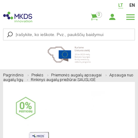
LT
EN
0
Pagrindinis
Prekės
Priemonės augalų apsaugai
Apsauga nuo
augalų ligų
Rinkinys augalų priežiūrai SAUSLIGĖ