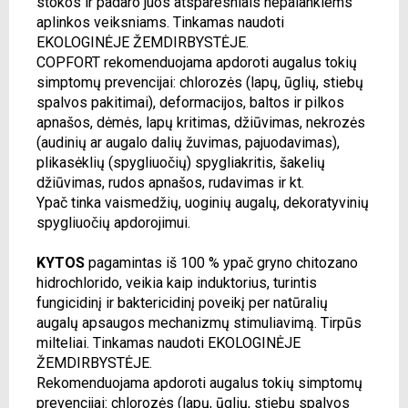
stokos ir padaro juos atsparesniais nepalankiems
aplinkos veiksniams. Tinkamas naudoti
EKOLOGINĖJE ŽEMDIRBYSTĖJE.
COPFORT rekomenduojama apdoroti augalus tokių
simptomų prevencijai: chlorozės (lapų, ūglių, stiebų
spalvos pakitimai), deformacijos, baltos ir pilkos
apnašos, dėmės, lapų kritimas, džiūvimas, nekrozės
(audinių ar augalo dalių žuvimas, pajuodavimas),
plikasėklių (spygliuočių) spygliakritis, šakelių
džiūvimas, rudos apnašos, rudavimas ir kt.
Ypač tinka vaismedžių, uoginių augalų, dekoratyvinių
spygliuočių apdorojimui.
KYTOS
pagamintas iš 100 % ypač gryno chitozano
hidrochlorido, veikia kaip induktorius, turintis
fungicidinį ir baktericidinį poveikį per natūralių
augalų apsaugos mechanizmų stimuliavimą. Tirpūs
milteliai. Tinkamas naudoti EKOLOGINĖJE
ŽEMDIRBYSTĖJE.
Rekomenduojama apdoroti augalus tokių simptomų
prevencijai: chlorozės (lapų, ūglių, stiebų spalvos