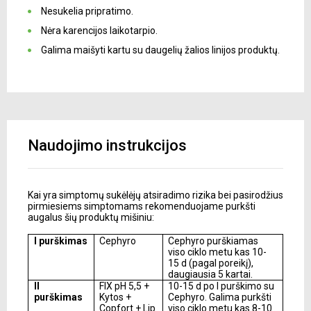
Nesukelia pripratimo.
Nėra karencijos laikotarpio.
Galima maišyti kartu su daugelių žalios linijos produktų.
Naudojimo instrukcijos
Kai yra simptomų sukėlėjų atsiradimo rizika bei pasirodžius
pirmiesiems simptomams rekomenduojame purkšti
augalus šių produktų mišiniu:
I purškimas
Cephyro
Cephyro purškiamas
viso ciklo metu kas 10-
15 d (pagal poreikį),
daugiausia 5 kartai.
II
FIX pH 5,5 +
10-15 d po I purškimo su
purškimas
Kytos +
Cephyro. Galima purkšti
Copfort + Lip
viso ciklo metu kas 8-10