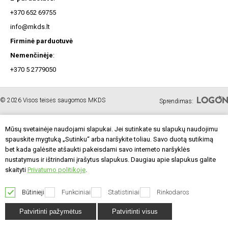
+370 652 69755
info@mkds.lt
Firminė parduotuvė
Nemenčinėje
:
+370 5 2779050
© 2026 Visos teisės saugomos MKDS
Sprendimas:
Mūsų svetainėje naudojami slapukai. Jei sutinkate su slapukų naudojimu
12,71 €
spauskite mygtuką „Sutinku“ arba naršykite toliau. Savo duotą sutikimą
Vnt. kaina
bet kada galėsite atšaukti pakeisdami savo interneto naršyklės
nustatymus ir ištrindami įrašytus slapukus. Daugiau apie slapukus galite
skaityti
Privatumo politikoje
.
-
+
Būtinieji
Funkciniai
Statistiniai
Rinkodaros
į krepšelį
Patvirtinti pažymėtus
Patvirtinti visus