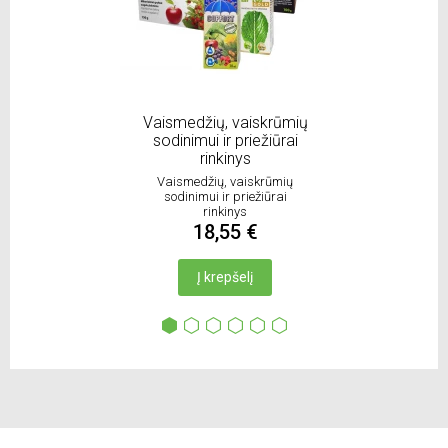
Vaismedžių, vaiskrūmių
So
sodinimui ir priežiūrai
rinkinys
Vaismedžių, vaiskrūmių
sodinimui ir priežiūrai
rinkinys
18,55 €
Į krepšelį