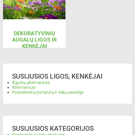
DEKORATYVINIŲ
AUGALŲ LIGOS IR
KENKĖJAI
SUSIJUSIOS LIGOS, KENKĖJAI
Agurkų alternariozė
Alternariozė
Rododendrų pumpurų ir šakų sausligė
SUSIJUSIOS KATEGORIJOS
Priemonės augalų apsaugai