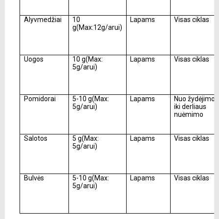
Alyvmedžiai
10
Lapams
Visas ciklas
g(Max:12g/arui)
Uogos
10 g(Max:
Lapams
Visas ciklas
5g/arui)
Pomidorai
5-10 g(Max:
Lapams
Nuo žydėjimo
5g/arui)
iki derliaus
nuėmimo
Salotos
5 g(Max:
Lapams
Visas ciklas
5g/arui)
Bulvės
5-10 g(Max:
Lapams
Visas ciklas
5g/arui)