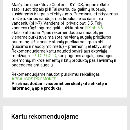
Maišydami purkštuve Copfort ir KYTOS, nepamirškite
stabilizuoti tirpalo pH! Tai svarbu dėl galimų nuosėdų
susidarymo ir tirpalo efektyvumo. Priemonių efektyvumas
mažėja, kai jos naudojamos tirpaluose su šarminiu
vandeniu (pH>7). Vandens pH privalo būti 5,5. Tokį
vandens rūgštingumą galite užtikrinti su
FIX pH 5,5
stabilizatoriumi. Ypač rekomenduotina naudoti, jei
viename purkštuve maišote ne vieną augalų priežiūros
priemonę. Užtikrinsite stabilų purškiamo tirpalo pH
(ruošimo ir naudojimo metu) – priemonių efektyvumą!
Rekomenduojame kartu naudoti paviršiaus aktyviąją
medžiagą
LIP TOP GOLD
, kuri pagerins augalų apsaugos
priemonių, mikroelementų ir kitų produktų pasisavinimą ir
padengimą ant augalų.
Rekomenduojame naudoti purškimui reikalingas
APSAUGOS PRIEMONES.
Prieš naudodami visuomet perskaitykite etiketę ir
informaciją apie produktą.
Kartu rekomenduojame