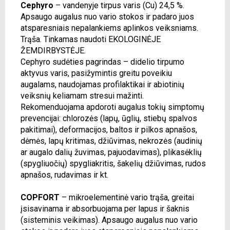
Cephyro
– vandenyje tirpus varis (Cu) 24,5 %.
Apsaugo augalus nuo vario stokos ir padaro juos
atsparesniais nepalankiems aplinkos veiksniams.
Trąša. Tinkamas naudoti EKOLOGINĖJE
ŽEMDIRBYSTĖJE.
Cephyro sudėties pagrindas – didelio tirpumo
aktyvus varis, pasižymintis greitu poveikiu
augalams, naudojamas profilaktikai ir abiotinių
veiksnių keliamam stresui mažinti.
Rekomenduojama apdoroti augalus tokių simptomų
prevencijai: chlorozės (lapų, ūglių, stiebų spalvos
pakitimai), deformacijos, baltos ir pilkos apnašos,
dėmės, lapų kritimas, džiūvimas, nekrozės (audinių
ar augalo dalių žuvimas, pajuodavimas), plikasėklių
(spygliuočių) spygliakritis, šakelių džiūvimas, rudos
apnašos, rudavimas ir kt.
COPFORT
– mikroelementinė vario trąša, greitai
įsisavinama ir absorbuojama per lapus ir šaknis
(sisteminis veikimas). Apsaugo augalus nuo vario