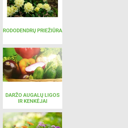
RODODENDRŲ PRIEŽIŪRA
DARŽO AUGALŲ LIGOS
IR KENKĖJAI