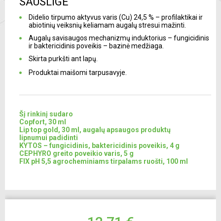
SAUSLIGĖ
Didelio tirpumo aktyvus varis (Cu) 24,5 % – profilaktikai ir
abiotinių veiksnių keliamam augalų stresui mažinti.
Augalų savisaugos mechanizmų induktorius – fungicidinis
ir baktericidinis poveikis – bazinė medžiaga.
Skirta purkšti ant lapų.
Produktai maišomi tarpusavyje.
Šį rinkinį sudaro
Copfort, 30 ml
Lip top gold, 30 ml, augalų apsaugos produktų
lipnumui padidinti
KYTOS – fungicidinis, baktericidinis poveikis, 4 g
CEPHYRO greito poveikio varis, 5 g
FIX pH 5,5 agrocheminiams tirpalams ruošti, 100 ml