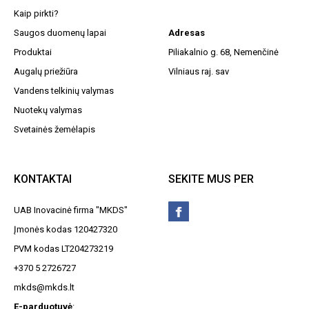
Kaip pirkti?
Saugos duomenų lapai
Adresas
Produktai
Piliakalnio g. 68, Nemenčinė
Augalų priežiūra
Vilniaus raj. sav
Vandens telkinių valymas
Nuotekų valymas
Svetainės žemėlapis
KONTAKTAI
SEKITE MUS PER
UAB Inovacinė firma "MKDS"
Įmonės kodas 120427320
PVM kodas LT204273219
+370 5 2726727
mkds@mkds.lt
E-parduotuvė
: