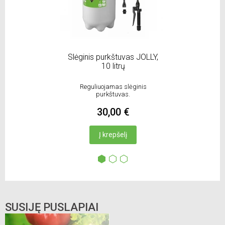
Slėginis purkštuvas JOLLY,
A
10 litrų
Reguliuojamas slėginis
purkštuvas.
30,00 €
Į krepšelį
SUSIJĘ PUSLAPIAI