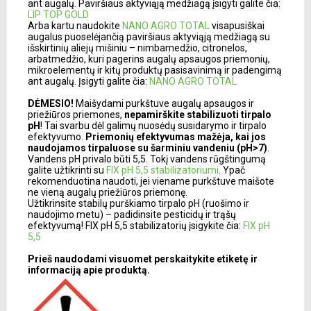
ant augalų. Paviršiaus aktyviąją medžiagą įsigyti galite čia:
LIP TOP GOLD
Arba kartu naudokite
NANO AGRO TOTAL
visapusiškai
augalus puoselėjančią paviršiaus aktyviąją medžiagą su
išskirtinių aliejų mišiniu – nimbamedžio, citronelos,
arbatmedžio, kuri pagerins augalų apsaugos priemonių,
mikroelementų ir kitų produktų pasisavinimą ir padengimą
ant augalų. Įsigyti galite čia:
NANO AGRO TOTAL
DĖMESIO!
Maišydami purkštuve augalų apsaugos ir
priežiūros priemones,
nepamirškite stabilizuoti tirpalo
pH
! Tai svarbu dėl galimų nuosėdų susidarymo ir tirpalo
efektyvumo.
Priemonių efektyvumas mažėja, kai jos
naudojamos tirpaluose su šarminiu vandeniu (pH>7)
.
Vandens pH privalo būti 5,5. Tokį vandens rūgštingumą
galite užtikrinti su
FIX pH 5,5 stabilizatoriumi
. Ypač
rekomenduotina naudoti, jei viename purkštuve maišote
ne vieną augalų priežiūros priemonę.
Užtikrinsite stabilų purškiamo tirpalo pH (ruošimo ir
naudojimo metu) – padidinsite pesticidų ir trąšų
efektyvumą! FIX pH 5,5 stabilizatorių įsigykite čia:
FIX pH
5,5
Prieš naudodami visuomet perskaitykite etiketę ir
informaciją apie produktą.