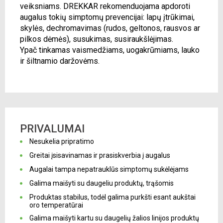
veiksniams. DREKKAR rekomenduojama apdoroti
augalus tokių simptomų prevencijai: lapų įtrūkimai,
skylės, dechromavimas (rudos, geltonos, rausvos ar
pilkos dėmės), susukimas, susiraukšlėjimas.
Ypač tinkamas vaismedžiams, uogakrūmiams, lauko
ir šiltnamio daržovėms.
PRIVALUMAI
Nesukelia pripratimo
Greitai įsisavinamas ir prasiskverbia į augalus
Augalai tampa nepatrauklūs simptomų sukėlėjams
Galima maišyti su daugeliu produktų, trąšomis
Produktas stabilus, todėl galima purkšti esant aukštai
oro temperatūrai
Galima maišyti kartu su daugelių žalios linijos produktų