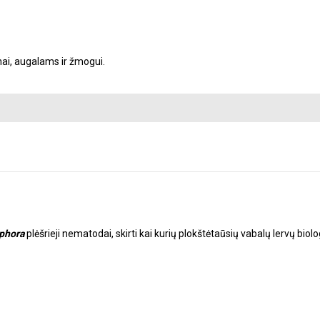
ai, augalams ir žmogui.
ophora
plėšrieji nematodai, skirti kai kurių plokštėtaūsių vabalų lervų biolo