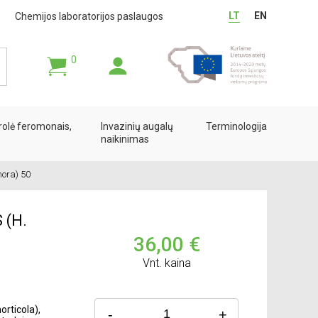
LT
EN
Chemijos laboratorijos paslaugos
0
rolė feromonais,
Invazinių augalų
Terminologija
naikinimas
ora) 50
(H.
36,00 €
Vnt. kaina
orticola),
-
+