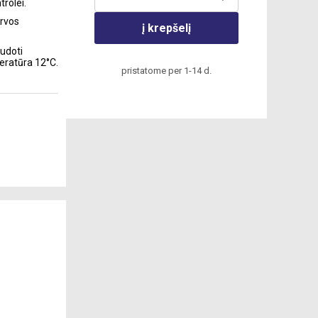
trolei.
irvos
į krepšelį
udoti
peratūra 12°C.
pristatome per 1-14 d.