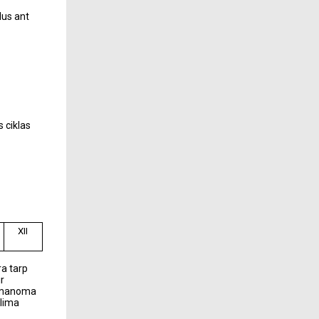
dus ant
 ciklas
XII
a tarp
r
p įmanoma
alima