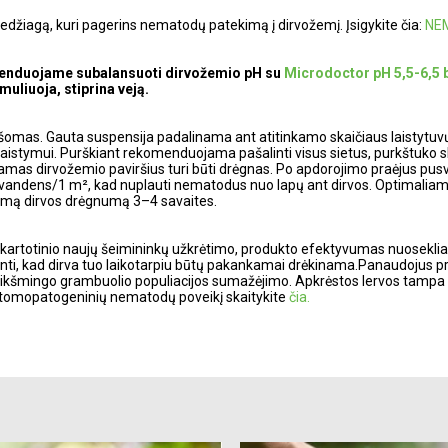
žiagą, kuri pagerins nematodų patekimą į dirvožemį. Įsigykite čia:
NE
menduojame subalansuoti dirvožemio pH su
Microdoctor pH 5,5-6,5
muliuoja, stiprina veją.
aišomas. Gauta suspensija padalinama ant atitinkamo skaičiaus laistytuv
šlaistymui. Purškiant rekomenduojama pašalinti visus sietus, purkštuko
orojamas dirvožemio paviršius turi būti drėgnas. Po apdorojimo praėjus pus
2 l vandens/1 m², kad nuplauti nematodus nuo lapų ant dirvos. Optimalia
kamą dirvos drėgnumą 3–4 savaites.
kartotinio naujų šeimininkų užkrėtimo, produkto efektyvumas nuosekliai
krinti, kad dirva tuo laikotarpiu būtų pakankamai drėkinama.Panaudojus 
 reikšmingo grambuolio populiacijos sumažėjimo. Apkrėstos lervos tampa 
 entomopatogeninių nematodų poveikį skaitykite
čia.