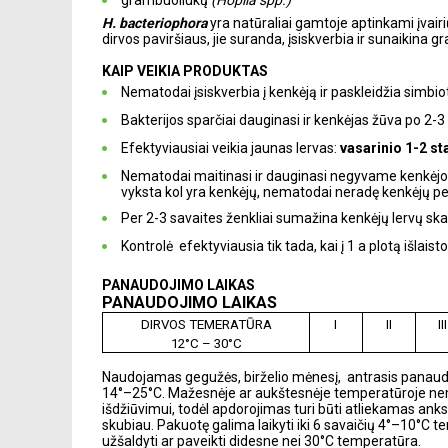
grambuoliukų
(Hoplia spp.)
H. bacteriophora
yra natūraliai gamtoje aptinkami įvair
dirvos paviršiaus, jie suranda, įsiskverbia ir sunaikina
KAIP VEIKIA PRODUKTAS
Nematodai įsiskverbia į kenkėją ir paskleidžia simbio
Bakterijos sparčiai dauginasi ir kenkėjas žūva po 2-3
Efektyviausiai veikia jaunas lervas:
vasarinio 1-2 st
Nematodai maitinasi ir dauginasi negyvame kenkėjo 
vyksta kol yra kenkėjų, nematodai neradę kenkėjų per
Per 2-3 savaites ženkliai sumažina kenkėjų lervų skai
Kontrolė efektyviausia tik tada, kai į 1 a plotą išla
PANAUDOJIMO LAIKAS
PANAUDOJIMO LAIKAS
DIRVOS TEMERATŪRA
I
II
III
12°C – 30°C
Naudojamas gegužės, birželio mėnesį, antrasis panaud
14°–25°C. Mažesnėje ar aukštesnėje temperatūroje nem
išdžiūvimui, todėl apdorojimas turi būti atliekamas ank
skubiau. Pakuotę galima laikyti iki 6 savaičių 4°–10°C 
užšaldyti ar paveikti didesne nei 30°C temperatūra.