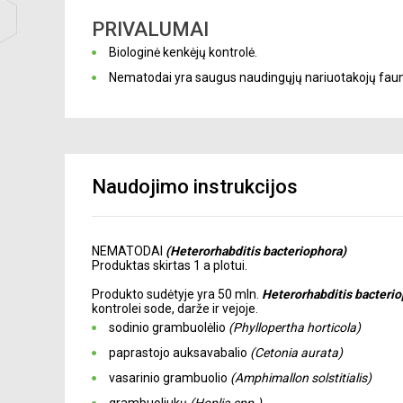
PRIVALUMAI
Biologinė kenkėjų kontrolė.
Nematodai yra saugus naudingųjų nariuotakojų faun
Naudojimo instrukcijos
NEMATODAI
(Heterorhabditis bacteriophora)
Produktas skirtas 1 a plotui.
Produkto sudėtyje yra 50 mln.
Heterorhabditis bacteri
kontrolei sode, darže ir vejoje.
sodinio grambuolėlio
(Phyllopertha horticola)
paprastojo auksavabalio
(Cetonia aurata)
vasarinio grambuolio
(Amphimallon solstitialis)