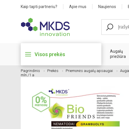
Kaip tapti partneriu?
Apie mus
Naujienos
Augalų
Visos prekės
priežiūra
Pagrindinis
Prekės
Priemonės augalų apsaugai
Auga
mln./1 a