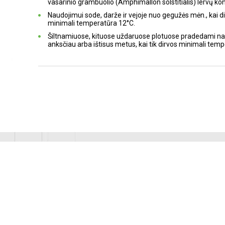
vasarinio grambuolio (Amphimallon solstitialis) lervų kon
Naudojimui sode, darže ir vejoje nuo gegužės mėn., kai d
minimali temperatūra 12°C.
Šiltnamiuose, kituose uždaruose plotuose pradedami na
anksčiau arba ištisus metus, kai tik dirvos minimali tem