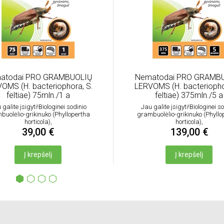
atodai PRO GRAMBUOLIŲ
Nematodai PRO GRAMB
OMS (H. bacteriophora, S.
LERVOMS (H. bacteriopho
feltiae) 75mln./1 a
feltiae) 375mln./5 a
 galite įsigyti!Biologinei sodinio
Jau galite įsigyti!Biologinei s
buolėlio-grikinuko (Phyllopertha
grambuolėlio-grikinuko (Phyllo
horticola),
horticola),
39,00 €
139,00 €
Į krepšelį
Į krepšelį