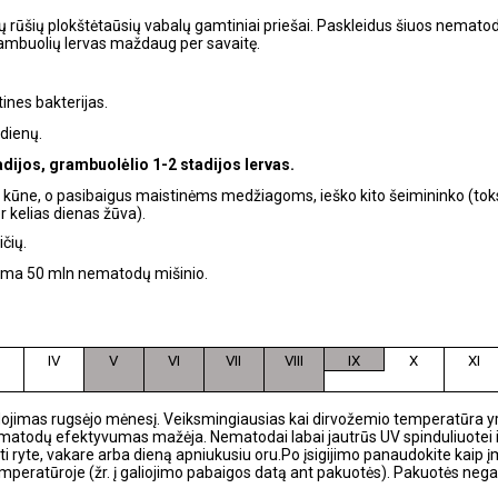
ių rūšių plokštėtaūsių vabalų gamtiniai priešai. Paskleidus šiuos nemato
 grambuolių lervas maždaug per savaitę.
tines bakterijas.
 dienų.
adijos, grambuolėlio 1-2 stadijos lervas.
kūne, o pasibaigus maistinėms medžiagoms, ieško kito šeimininko (toks
 kelias dienas žūva).
čių.
istoma 50 mln nematodų mišinio.
IV
V
VI
VII
VIII
IX
X
XI
ojimas rugsėjo mėnesį. Veiksmingiausias kai dirvožemio temperatūra yr
atodų efektyvumas mažėja. Nematodai labai jautrūs UV spinduliuotei i
sti ryte, vakare arba dieną apniukusiu oru.Po įsigijimo panaudokite kai
temperatūroje (žr. į galiojimo pabaigos datą ant pakuotės). Pakuotės neg