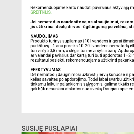
Rekomenduojame kartu naudoti paviršiaus aktyviąją med
GREITIKLIS.
Jei nematodus naudosite vejos atnaujinimui, reko
jis užtikrina idealų dirvos rūgštingumą po velėna, sti
NAUDOJIMAS
Produkto turinys supilamas į 10 l vandens ir gerai išm
purkštuvų - 1 arui prireiks 10-20 l vandens nematodų i
turi viršyti 0,8 mm, o slėgis turi neviršyti 5 barų. Apd
ar valandai paviršius dar kartą turi būti apdorotas 1–
rezultatui pasiekti, rekomenduojama užtikrinti pakan
EFEKTYVUMAS
Dėl nematodų dauginimosi užkrėstų lervų kūnuose ir pa
kelias savaites po apdorojimo. Todėl labai svarbu užti
tinkamu laiku ir palankiomis sąlygomis, galima tikėtis
gali būti nesunkiai atskirtos nuo sveikų.Daugiau apie
SUSIJĘ PUSLAPIAI