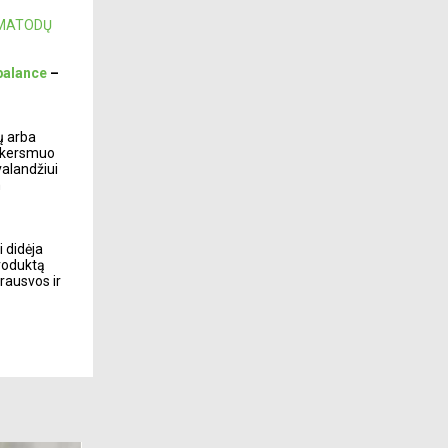
MATODŲ
 balance
–
ų arba
 skersmuo
valandžiui
m
 didėja
produktą
rausvos ir