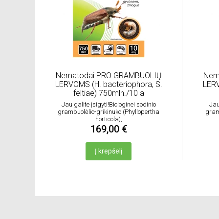
Nematodai PRO GRAMBUOLIŲ
Nem
LERVOMS (H. bacteriophora, S.
LERV
feltiae) 750mln./10 a
Jau galite įsigyti!Biologinei sodinio
Jau
grambuolėlio-grikinuko (Phyllopertha
gram
horticola),
169,00 €
Į krepšelį