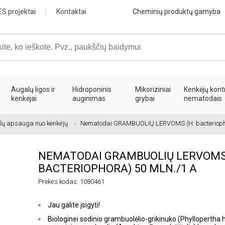
ES projektai
Kontaktai
Cheminių produktų gamyba
Augalų ligos ir
Hidroponinis
Mikoriziniai
Kenkėjų kont
kenkėjai
auginimas
grybai
nematodais
lų apsauga nuo kenkėjų
Nematodai GRAMBUOLIŲ LERVOMS (H. bacterioph
NEMATODAI GRAMBUOLIŲ LERVOMS 
BACTERIOPHORA) 50 MLN./1 A
Prekės kodas: 1080461
Jau galite įsigyti!
Biologinei sodinio grambuolėlio-grikinuko (Phyllopertha h