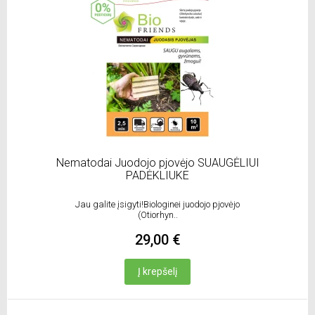
Nematodai Juodojo pjovėjo SUAUGĖLIUI
PADĖKLIUKE
Jau galite įsigyti!Biologinei juodojo pjovėjo
(Otiorhyn..
29,00 €
Į krepšelį