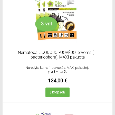
Nematodai JUODOJO PJOVĖJO lervoms (H.
bacteriophora), MAXI pakuotė
Nurodyta kaina 1 pakuotės. MAXI pakuotėje
yra 3 vnt x 5..
134,00 €
Į krepšelį