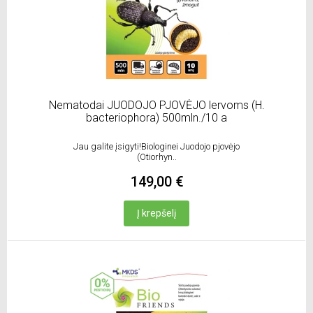
Nematodai JUODOJO PJOVĖJO lervoms (H.
bacteriophora) 500mln./10 a
Jau galite įsigyti!Biologinei Juodojo pjovėjo
(Otiorhyn..
149,00 €
Į krepšelį