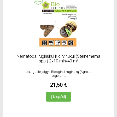
Nematodai ruginukui ir dirvinukui (Steinernema
spp.) 2x10 mln/40 m²
Jau galite įsigyti!Biologinei ruginukų (Agrotis
segetum..
21,50 €
Į krepšelį