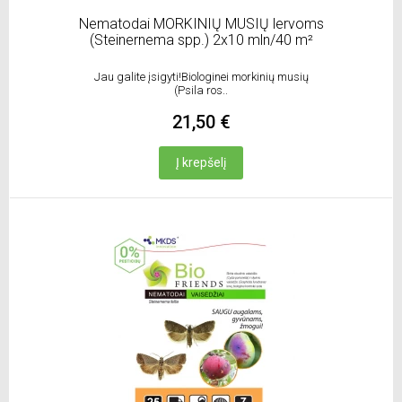
Nematodai MORKINIŲ MUSIŲ lervoms
(Steinernema spp.) 2x10 mln/40 m²
Jau galite įsigyti!Biologinei morkinių musių
(Psila ros..
21,50 €
Į krepšelį