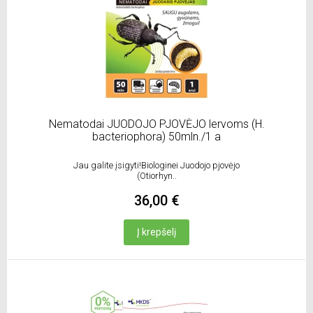
Nematodai JUODOJO PJOVĖJO lervoms (H.
bacteriophora) 50mln./1 a
Jau galite įsigyti!Biologinei Juodojo pjovėjo
(Otiorhyn..
36,00 €
Į krepšelį