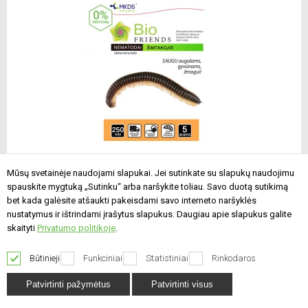
Nematodai ŠIMTAKOJAMS (S. feltia)
Mūsų svetainėje naudojami slapukai. Jei sutinkate su slapukų naudojimu
250mln./5 a
spauskite mygtuką „Sutinku“ arba naršykite toliau. Savo duotą sutikimą
bet kada galėsite atšaukti pakeisdami savo interneto naršyklės
Jau galite įsigyti!Biologinė geltonjuosčio
nustatymus ir ištrindami įrašytus slapukus. Daugiau apie slapukus galite
šimtakojo ko..
skaityti
Privatumo politikoje
.
79,00 €
Būtinieji
Funkciniai
Statistiniai
Rinkodaros
Į krepšelį
Patvirtinti pažymėtus
Patvirtinti visus