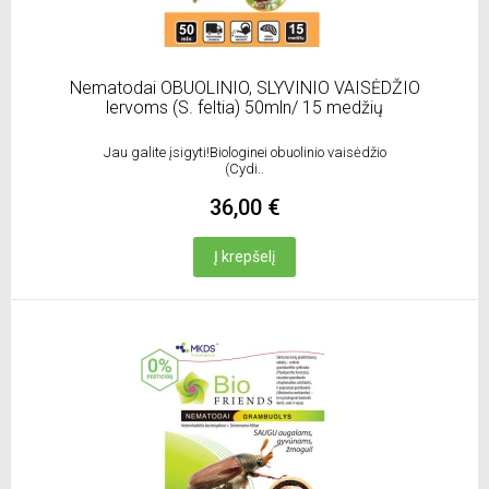
Nematodai OBUOLINIO, SLYVINIO VAISĖDŽIO
lervoms (S. feltia) 50mln/ 15 medžių
Jau galite įsigyti!Biologinei obuolinio vaisėdžio
(Cydi..
36,00 €
Į krepšelį