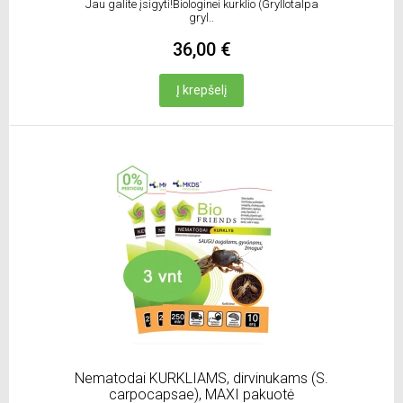
Jau galite įsigyti!Biologinei kurklio (Gryllotalpa
gryl..
36,00 €
Į krepšelį
Nematodai KURKLIAMS, dirvinukams (S.
carpocapsae), MAXI pakuotė