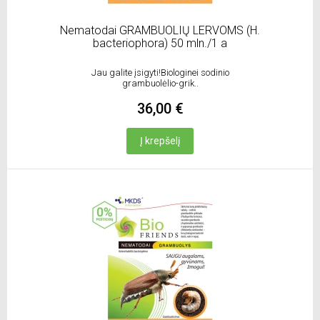
Nematodai GRAMBUOLIŲ LERVOMS (H.
bacteriophora) 50 mln./1 a
Jau galite įsigyti!Biologinei sodinio
grambuolėlio-grik..
36,00 €
Į krepšelį