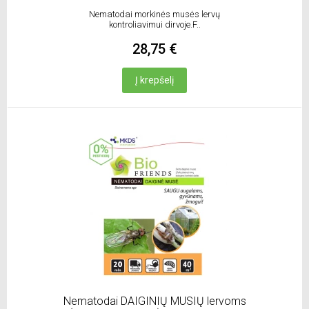
Nematodai morkinės musės lervų
kontroliavimui dirvoje.F..
28,75 €
Į krepšelį
Nematodai DAIGINIŲ MUSIŲ lervoms