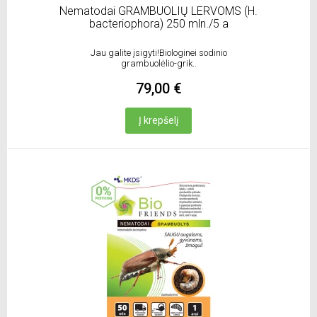
Nematodai GRAMBUOLIŲ LERVOMS (H.
bacteriophora) 250 mln./5 a
Jau galite įsigyti!Biologinei sodinio
grambuolėlio-grik..
79,00 €
Į krepšelį