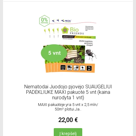
Nematodai Juodojo pjovėjo SUAUGĖLIUI
PADĖKLIUKE MAXI pakuotė 5 vnt (kaina
nurodyta 1 vnt)
MAXI pakuotėje yra 5 vnt x 2,5 mln/
50m² plotui.Ja..
22,00 €
Į krepšelį