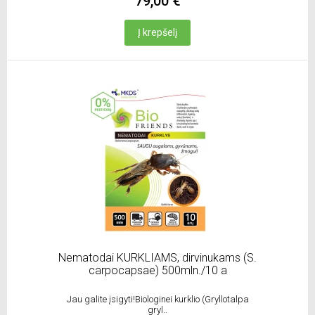
79,00 €
Į krepšelį
Nematodai KURKLIAMS, dirvinukams (S.
carpocapsae) 500mln./10 a
Jau galite įsigyti!Biologinei kurklio (Gryllotalpa
gryl..