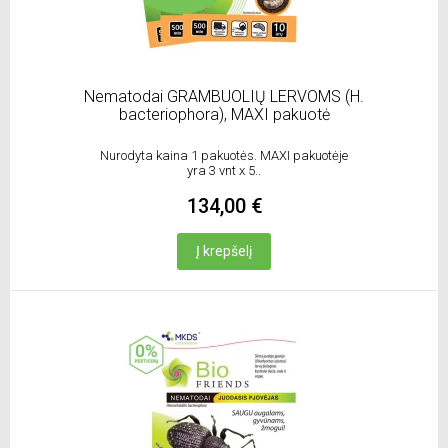
Nematodai GRAMBUOLIŲ LERVOMS (H.
bacteriophora), MAXI pakuotė
Nurodyta kaina 1 pakuotės. MAXI pakuotėje
yra 3 vnt x 5..
134,00 €
Į krepšelį