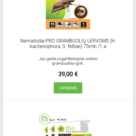
Nematodai PRO GRAMBUOLIŲ LERVOMS (H.
bacteriophora, S. feltiae) 75mln./1 a
Jau galite įsigyti!Biologinei sodinio
grambuolėlio-grik..
39,00 €
Į krepšelį