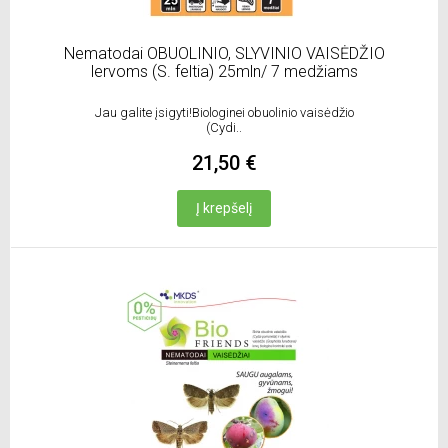
Nematodai OBUOLINIO, SLYVINIO VAISĖDŽIO
lervoms (S. feltia) 25mln/ 7 medžiams
Jau galite įsigyti!Biologinei obuolinio vaisėdžio
(Cydi..
21,50 €
Į krepšelį