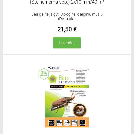
(Steinernema spp.) 2x10 mln/40 m²
Jau galite įsigyti!Biologinei daiginių musių
(Delia pla..
21,50 €
Į krepšelį