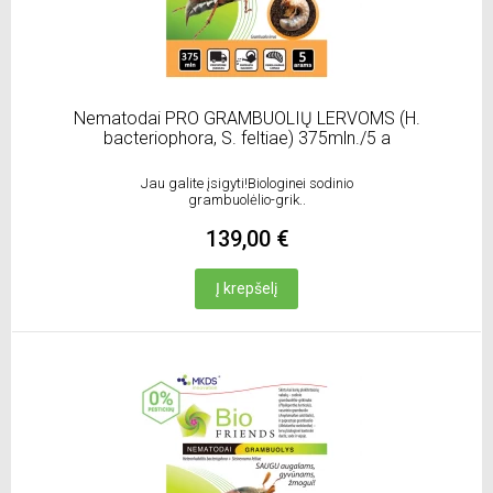
Nematodai PRO GRAMBUOLIŲ LERVOMS (H.
bacteriophora, S. feltiae) 375mln./5 a
Jau galite įsigyti!Biologinei sodinio
grambuolėlio-grik..
139,00 €
Į krepšelį