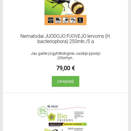
Nematodai JUODOJO PJOVĖJO lervoms (H.
bacteriophora) 250mln./5 a
Jau galite įsigyti!Biologinei Juodojo pjovėjo
(Otiorhyn..
79,00 €
Į krepšelį