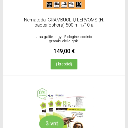
Nematodai GRAMBUOLIŲ LERVOMS (H.
bacteriophora) 500 mln./10 a
Jau galite įsigyti!Biologinei sodinio
grambuolėlio-grik..
149,00 €
Į krepšelį