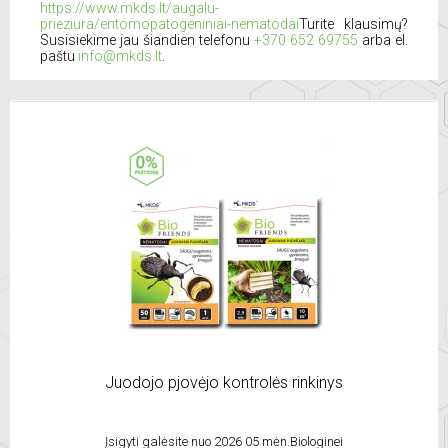
https://www.mkds.lt/augalu-
prieziura/entomopatogeniniai-nematodai
Turite klausimų?
Susisiekime jau šiandien telefonu
+370 652 69755
arba el.
paštu
info@mkds.lt
.
Juodojo pjovėjo kontrolės rinkinys
Įsigyti galėsite nuo 2026 05 mėn.Biologinei