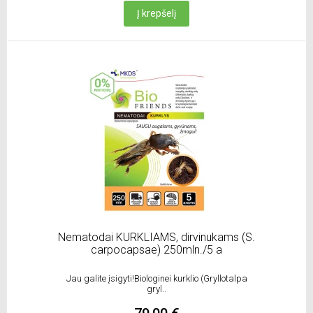
Į krepšelį
Nematodai KURKLIAMS, dirvinukams (S.
carpocapsae) 250mln./5 a
Jau galite įsigyti!Biologinei kurklio (Gryllotalpa
gryl..