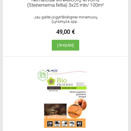
(Steinernema feltia) 3x25 mln/ 100m²
Jau galite įsigyti!Biologinei minamusių
(Lyriomyza spp...
49,00 €
Į krepšelį