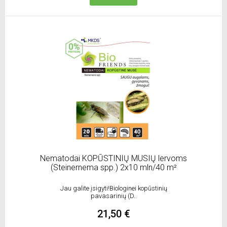
Nematodai KOPŪSTINIŲ MUSIŲ lervoms
(Steinernema spp.) 2x10 mln/40 m²
Jau galite įsigyti!Biologinei kopūstinių
pavasarinių (D..
21,50 €