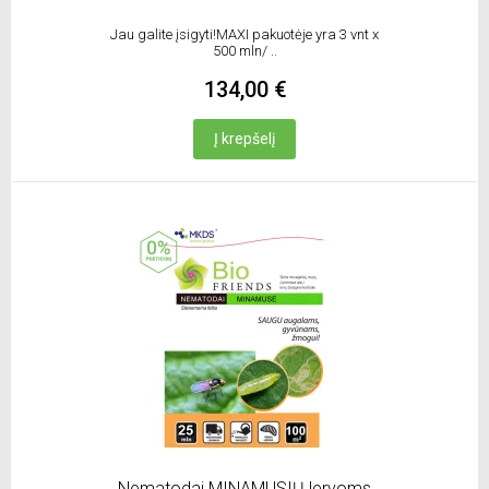
Jau galite įsigyti!MAXI pakuotėje yra 3 vnt x
500 mln/ ..
134,00 €
Į krepšelį
Nematodai MINAMUSIŲ lervoms