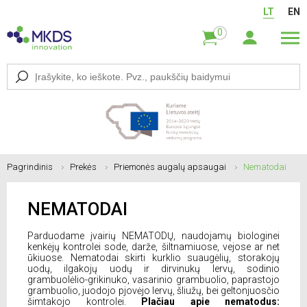
LT
EN
0
Pagrindinis
Prekės
Priemonės augalų apsaugai
Nematodai
NEMATODAI
Parduodame įvairių NEMATODŲ, naudojamų biologinei
kenkėjų kontrolei sode, darže, šiltnamiuose, vejose ar net
ūkiuose. Nematodai skirti kurklio suaugėlių, storakojų
uodų, ilgakojų uodų ir dirvinukų lervų, sodinio
grambuolėlio-grikinuko, vasarinio grambuolio, paprastojo
grambuolio, juodojo pjovėjo lervų, šliužų, bei geltonjuosčio
šimtakojo kontrolei.
Plačiau apie nematodus: