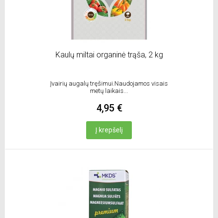
Kaulų miltai organinė trąša, 2 kg
Įvairių augalų tręšimui.Naudojamos visais
metų laikais...
4,95 €
Į krepšelį