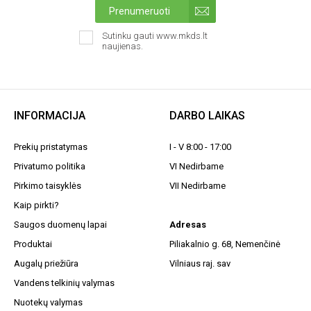
Prenumeruoti
Sutinku gauti www.mkds.lt
naujienas.
INFORMACIJA
DARBO LAIKAS
Prekių pristatymas
I - V 8:00 - 17:00
Privatumo politika
VI Nedirbame
Pirkimo taisyklės
VII Nedirbame
Kaip pirkti?
Saugos duomenų lapai
Adresas
Produktai
Piliakalnio g. 68, Nemenčinė
Augalų priežiūra
Vilniaus raj. sav
Vandens telkinių valymas
Nuotekų valymas