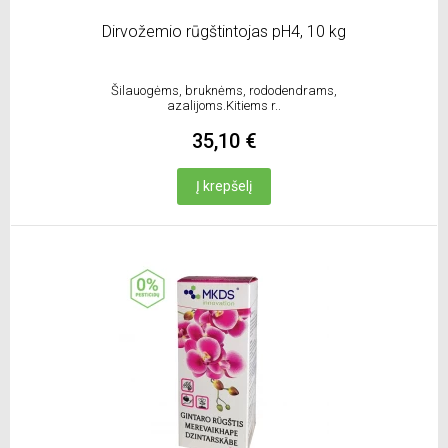
Dirvožemio rūgštintojas pH4, 10 kg
Šilauogėms, bruknėms, rododendrams,
azalijoms.Kitiems r..
35,10 €
Į krepšelį