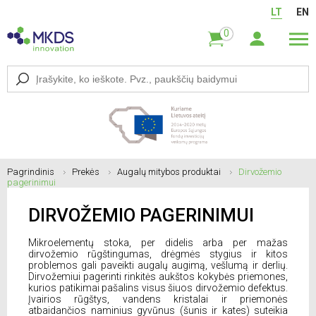
LT
EN
0
Pagrindinis
Prekės
Augalų mitybos produktai
Dirvožemio
pagerinimui
DIRVOŽEMIO PAGERINIMUI
Mikroelementų stoka, per didelis arba per mažas
dirvožemio rūgštingumas, drėgmės stygius ir kitos
problemos gali paveikti augalų augimą, vešlumą ir derlių.
Dirvožemiui pagerinti rinkitės aukštos kokybės priemones,
kurios patikimai pašalins visus šiuos dirvožemio defektus.
Įvairios rūgštys, vandens kristalai ir priemonės
atbaidančios naminius gyvūnus (šunis ir kates) suteikia