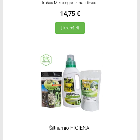
trąšos.Mikroorganizmai dirvos..
14,75 €
Į krepšelį
Šiltnamio HIGIENAI