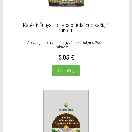
Katės ir Šunys – dirvos priedai nuo kačių ir
šunų, 1l
Apsaugo nuo naminių gyvūnų kapstymo.Sodui,
šiltnamiui, ..
5,05 €
Į krepšelį