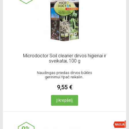
Microdoctor Soil cleaner dirvos higienai ir
sveikatai, 100 g
Naudingas priedas dirvos būklės
gerinimui.Ypač reikalin..
9,55 €
Į krepšelį
NAUJA