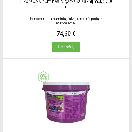
BLACKJAK huminės rūgštys įsišaknijimui, 5000
ml
Koncentruota huminių, fulvo, ulmo rūgščių ir
mikroeleme..
74,60 €
Į krepšelį