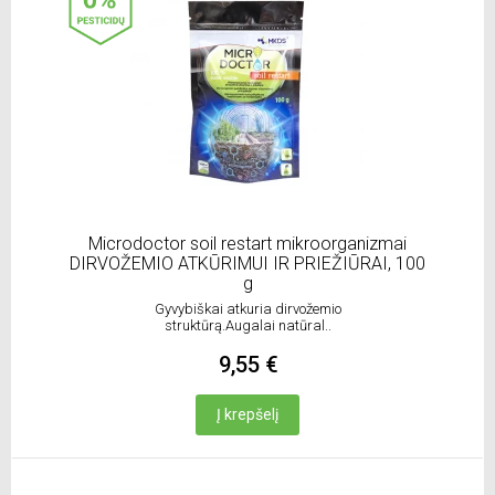
Microdoctor soil restart mikroorganizmai
DIRVOŽEMIO ATKŪRIMUI IR PRIEŽIŪRAI, 100
g
Gyvybiškai atkuria dirvožemio
struktūrą.Augalai natūral..
9,55 €
Į krepšelį