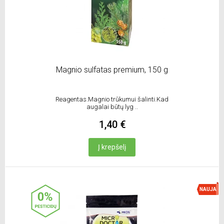
Magnio sulfatas premium, 150 g
Reagentas.Magnio trūkumui šalinti.Kad
augalai būtų lyg ..
1,40 €
Į krepšelį
NAUJA