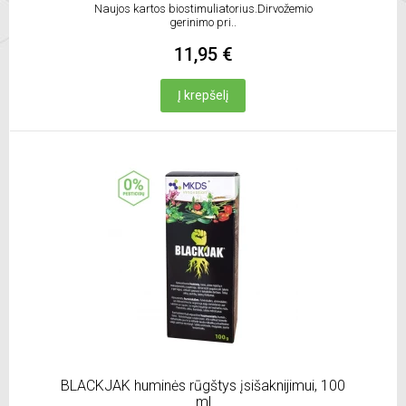
Naujos kartos biostimuliatorius.Dirvožemio
gerinimo pri..
11,95 €
Į krepšelį
BLACKJAK huminės rūgštys įsišaknijimui, 100
ml