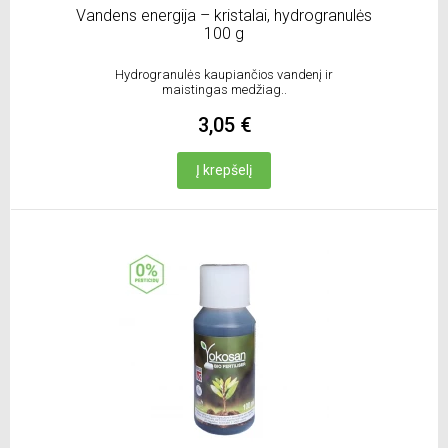
Vandens energija – kristalai, hydrogranulės
100 g
Hydrogranulės kaupiančios vandenį ir
maistingas medžiag..
3,05 €
Į krepšelį