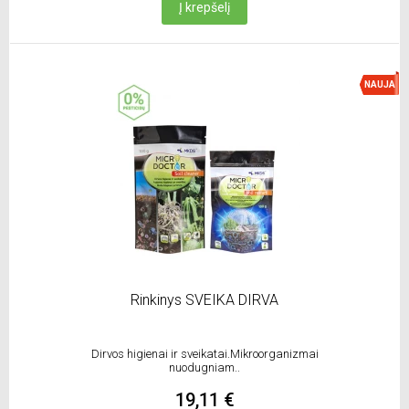
Į krepšelį
NAUJA
Rinkinys SVEIKA DIRVA
Dirvos higienai ir sveikatai.Mikroorganizmai
nuodugniam..
19,11 €