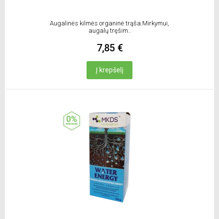
Augalinės kilmės organinė trąša.Mirkymui,
augalų tręšim..
7,85 €
Į krepšelį