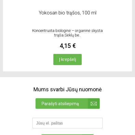
Yokosan bio trąšos, 100 ml
Koncentruota biologinė – organinė skysta
trąša.Sėklų be..
4,15 €
Į krepšelį
Mums svarbi Jūsų nuomonė
Parašyti atsiliepimą