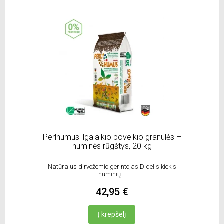
Perlhumus ilgalaikio poveikio granulės –
huminės rūgštys, 20 kg
Natūralus dirvožemio gerintojas.Didelis kiekis
huminių ..
42,95 €
Į krepšelį