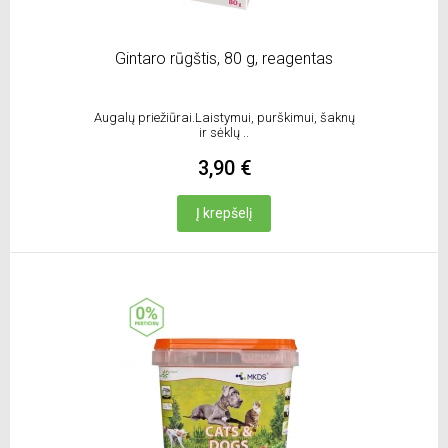
Gintaro rūgštis, 80 g, reagentas
Augalų priežiūrai.Laistymui, purškimui, šaknų
ir sėklų ..
3,90 €
Į krepšelį