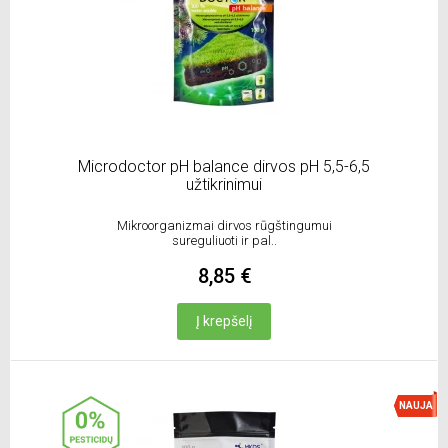
Microdoctor pH balance dirvos pH 5,5-6,5
užtikrinimui
Mikroorganizmai dirvos rūgštingumui
sureguliuoti ir pal..
8,85 €
Į krepšelį
NAUJA