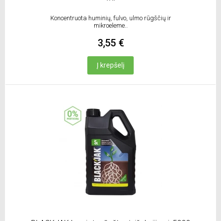
Koncentruota huminių, fulvo, ulmo rūgščių ir
mikroeleme..
3,55 €
Į krepšelį