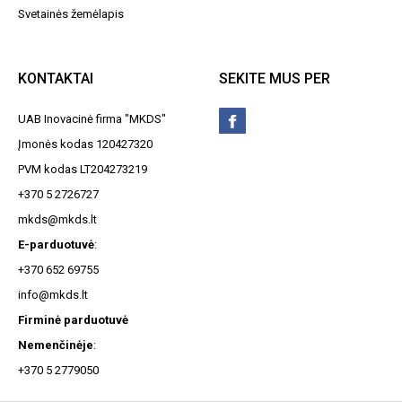
Svetainės žemėlapis
KONTAKTAI
SEKITE MUS PER
UAB Inovacinė firma "MKDS"
Įmonės kodas 120427320
PVM kodas LT204273219
+370 5 2726727
mkds@mkds.lt
E-parduotuvė
:
+370 652 69755
info@mkds.lt
Firminė parduotuvė
Nemenčinėje
:
+370 5 2779050