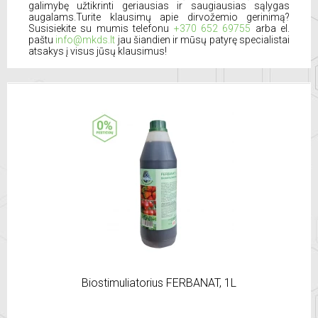
galimybę užtikrinti geriausias ir saugiausias sąlygas
augalams.Turite klausimų apie dirvožemio gerinimą?
Susisiekite su mumis telefonu
+370 652 69755
arba el.
paštu
info@mkds.lt
jau šiandien ir mūsų patyrę specialistai
atsakys į visus jūsų klausimus!
Biostimuliatorius FERBANAT, 1L