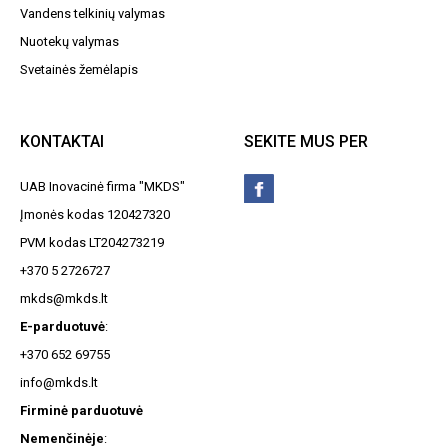
Vandens telkinių valymas
Nuotekų valymas
Svetainės žemėlapis
KONTAKTAI
SEKITE MUS PER
UAB Inovacinė firma "MKDS"
Įmonės kodas 120427320
PVM kodas LT204273219
+370 5 2726727
mkds@mkds.lt
E-parduotuvė
:
+370 652 69755
info@mkds.lt
Firminė parduotuvė
Nemenčinėje
: