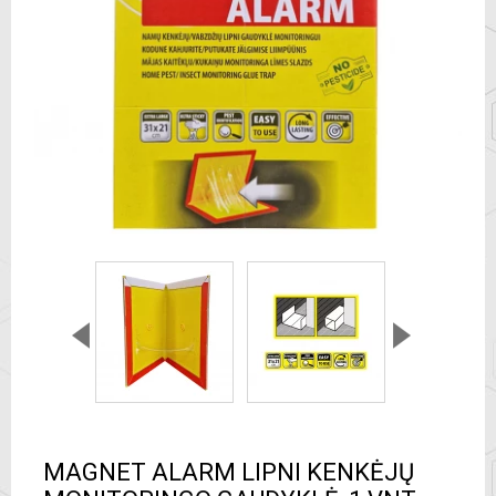
MAGNET ALARM LIPNI KENKĖJŲ