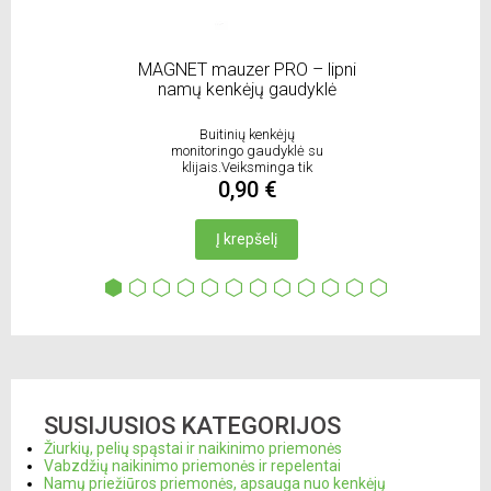
MAGNET mauzer PRO – lipni
namų kenkėjų gaudyklė
Buitinių kenkėjų
monitoringo gaudyklė su
klijais.Veiksminga tik
teigiamoje aplinkos
0,90 €
Į krepšelį
SUSIJUSIOS KATEGORIJOS
Žiurkių, pelių spąstai ir naikinimo priemonės
Vabzdžių naikinimo priemonės ir repelentai
Namų priežiūros priemonės, apsauga nuo kenkėjų