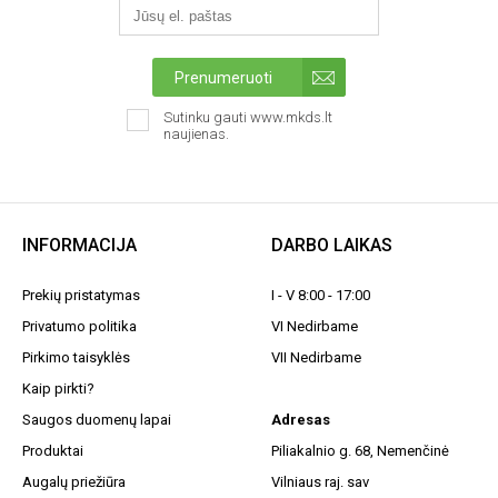
Prenumeruoti
Sutinku gauti www.mkds.lt
naujienas.
INFORMACIJA
DARBO LAIKAS
Prekių pristatymas
I - V 8:00 - 17:00
Privatumo politika
VI Nedirbame
Pirkimo taisyklės
VII Nedirbame
Kaip pirkti?
Saugos duomenų lapai
Adresas
Produktai
Piliakalnio g. 68, Nemenčinė
Augalų priežiūra
Vilniaus raj. sav