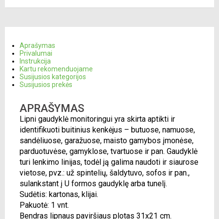
Aprašymas
Privalumai
Instrukcija
Kartu rekomenduojame
Susijusios kategorijos
Susijusios prekės
APRAŠYMAS
Lipni gaudyklė monitoringui yra skirta aptikti ir
identifikuoti buitinius kenkėjus – butuose, namuose,
sandėliuose, garažuose, maisto gamybos įmonėse,
parduotuvėse, gamyklose, tvartuose ir pan. Gaudyklė
turi lenkimo linijas, todėl ją galima naudoti ir siaurose
vietose, pvz.: už spintelių, šaldytuvo, sofos ir pan.,
sulankstant į U formos gaudyklę arba tunelį.
Sudėtis: kartonas, klijai.
Pakuotė: 1 vnt.
Bendras lipnaus paviršiaus plotas 31x21 cm.