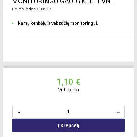
MONITORINGO GAUDYKLĖ, 1 VNT
Prekės kodas: 3005972
Namų kenkėjų ir vabzdžių monitoringui.
1,10 €
Vnt. kaina
-
+
Į krepšelį