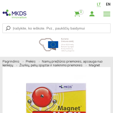
LT
EN
0
Pagrindinis
Prekės
Namų priežiūros priemonės, apsauga nuo
kenkėjų
Žiurkių, pelių spąstai ir naikinimo priemonės
Magnet
ALARM lipni kenkėjų monitoringo gaudyklė, 1 vnt