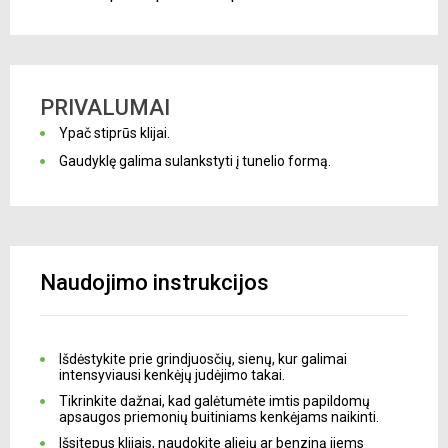
PRIVALUMAI
Ypač stiprūs klijai.
Gaudyklę galima sulankstyti į tunelio formą.
Naudojimo instrukcijos
Išdėstykite prie grindjuosčių, sienų, kur galimai
intensyviausi kenkėjų judėjimo takai.
Tikrinkite dažnai, kad galėtumėte imtis papildomų
apsaugos priemonių buitiniams kenkėjams naikinti.
Išsitepus klijais, naudokite aliejų ar benziną jiems