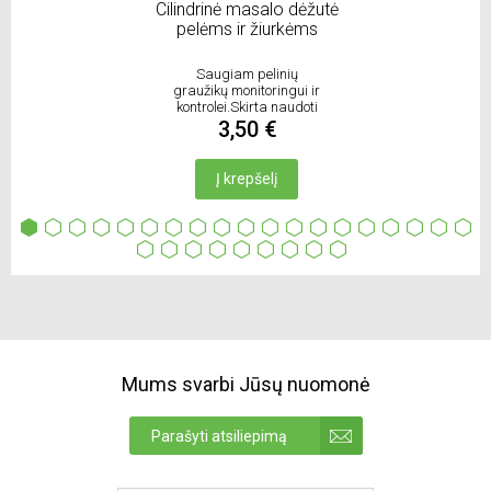
Cilindrinė masalo dėžutė
pelėms ir žiurkėms
Saugiam pelinių
graužikų monitoringui ir
kontrolei.Skirta naudoti
patalpose ir lauke
3,50 €
Į krepšelį
Mums svarbi Jūsų nuomonė
Parašyti atsiliepimą