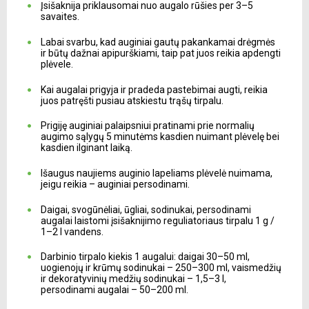
Įsišaknija priklausomai nuo augalo rūšies per 3–5
savaites.
Labai svarbu, kad auginiai gautų pakankamai drėgmės
ir būtų dažnai apipurškiami, taip pat juos reikia apdengti
plėvele.
Kai augalai prigyja ir pradeda pastebimai augti, reikia
juos patręšti pusiau atskiestu trąšų tirpalu.
Prigiję auginiai palaipsniui pratinami prie normalių
augimo sąlygų 5 minutėms kasdien nuimant plėvelę bei
kasdien ilginant laiką.
Išaugus naujiems auginio lapeliams plėvelė nuimama,
jeigu reikia – auginiai persodinami.
Daigai, svogūnėliai, ūgliai, sodinukai, persodinami
augalai laistomi įsišaknijimo reguliatoriaus tirpalu 1 g /
1–2 l vandens.
Darbinio tirpalo kiekis 1 augalui: daigai 30–50 ml,
uogienojų ir krūmų sodinukai – 250–300 ml, vaismedžių
ir dekoratyvinių medžių sodinukai – 1,5–3 l,
persodinami augalai – 50–200 ml.