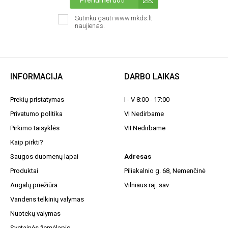
Sutinku gauti www.mkds.lt
naujienas.
INFORMACIJA
DARBO LAIKAS
Prekių pristatymas
I - V 8:00 - 17:00
Privatumo politika
VI Nedirbame
Pirkimo taisyklės
VII Nedirbame
Kaip pirkti?
Saugos duomenų lapai
Adresas
Produktai
Piliakalnio g. 68, Nemenčinė
Augalų priežiūra
Vilniaus raj. sav
Vandens telkinių valymas
Nuotekų valymas
Svetainės žemėlapis