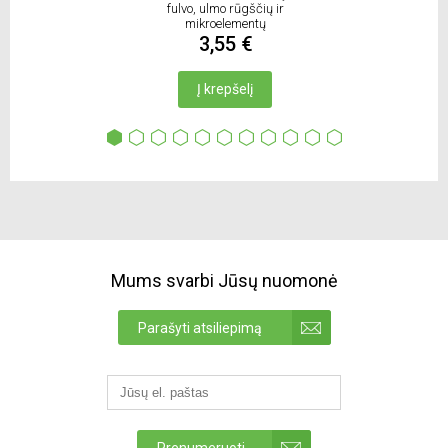
fulvo, ulmo rūgščių ir
mikroelementų
suspensija.Skirta
3,55 €
mirkyti
Į krepšelį
Mums svarbi Jūsų nuomonė
Parašyti atsiliepimą
Prenumeruoti