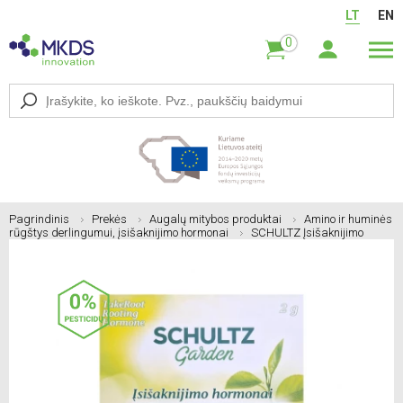
LT
EN
0
Pagrindinis
Prekės
Augalų mitybos produktai
Amino ir huminės
rūgštys derlingumui, įsišaknijimo hormonai
SCHULTZ Įsišaknijimo
hormonai AUGINK ŠAKNIS, 2 g