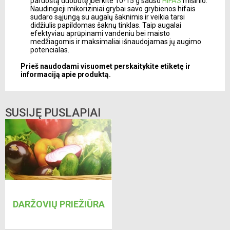
paruoštą duobutę įberkite 10-15 g sauso
HIFAS
mišinio.
Naudingieji mikoriziniai grybai savo grybienos hifais
sudaro sąjungą su augalų šaknimis ir veikia tarsi
didžiulis papildomas šaknų tinklas. Taip augalai
efektyviau aprūpinami vandeniu bei maisto
medžiagomis ir maksimaliai išnaudojamas jų augimo
potencialas.
Prieš naudodami visuomet perskaitykite etiketę ir
informaciją apie produktą.
SUSIJĘ PUSLAPIAI
DARŽOVIŲ PRIEŽIŪRA