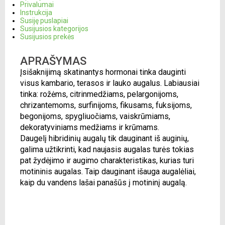
Privalumai
Instrukcija
Susiję puslapiai
Susijusios kategorijos
Susijusios prekės
APRAŠYMAS
Įsišaknijimą skatinantys hormonai tinka dauginti
visus kambario, terasos ir lauko augalus. Labiausiai
tinka: rožėms, citrinmedžiams, pelargonijoms,
chrizantemoms, surfinijoms, fikusams, fuksijoms,
begonijoms, spygliuočiams, vaiskrūmiams,
dekoratyviniams medžiams ir krūmams.
Daugelį hibridinių augalų tik dauginant iš auginių,
galima užtikrinti, kad naujasis augalas turės tokias
pat žydėjimo ir augimo charakteristikas, kurias turi
motininis augalas. Taip dauginant išauga augalėliai,
kaip du vandens lašai panašūs į motininį augalą.