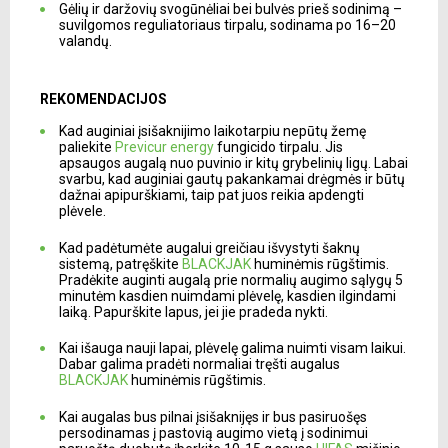
Gėlių ir daržovių svogūnėliai bei bulvės prieš sodinimą –
suvilgomos reguliatoriaus tirpalu, sodinama po 16–20
valandų.
REKOMENDACIJOS
Kad auginiai įsišaknijimo laikotarpiu nepūtų žemę
paliekite
Previcur energy
fungicido tirpalu. Jis
apsaugos augalą nuo puvinio ir kitų grybelinių ligų. Labai
svarbu, kad auginiai gautų pakankamai drėgmės ir būtų
dažnai apipurškiami, taip pat juos reikia apdengti
plėvele.
Kad padėtumėte augalui greičiau išvystyti šaknų
sistemą, patręškite
BLACKJAK
huminėmis rūgštimis.
Pradėkite auginti augalą prie normalių augimo sąlygų 5
minutėm kasdien nuimdami plėvelę, kasdien ilgindami
laiką. Papurškite lapus, jei jie pradeda nykti.
Kai išauga nauji lapai, plėvelę galima nuimti visam laikui.
Dabar galima pradėti normaliai tręšti augalus
BLACKJAK
huminėmis rūgštimis.
Kai augalas bus pilnai įsišaknijęs ir bus pasiruošęs
persodinamas į pastovią augimo vietą į sodinimui