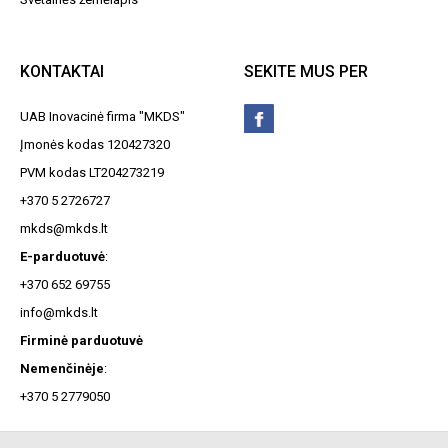
KONTAKTAI
SEKITE MUS PER
UAB Inovacinė firma "MKDS"
Įmonės kodas 120427320
PVM kodas LT204273219
+370 5 2726727
mkds@mkds.lt
E-parduotuvė
:
+370 652 69755
info@mkds.lt
Firminė parduotuvė
Nemenčinėje
:
+370 5 2779050