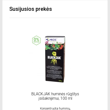
Susijusios prekės
BLACKJAK huminės rūgštys
Va
įsišaknijimui, 100 ml
Koncentruota huminių,