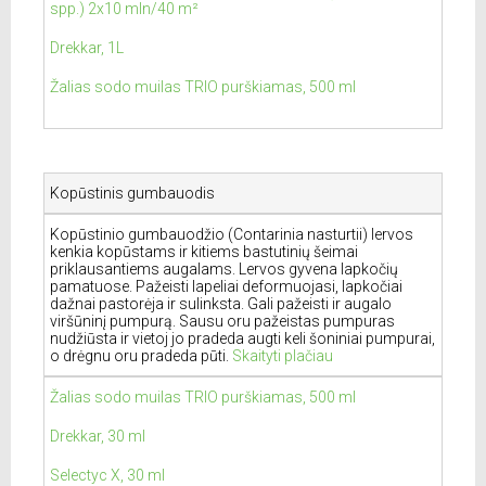
spp.) 2x10 mln/40 m²
Drekkar, 1L
Žalias sodo muilas TRIO purškiamas, 500 ml
Kopūstinis gumbauodis
Kopūstinio gumbauodžio (Contarinia nasturtii) lervos
kenkia kopūstams ir kitiems bastutinių šeimai
priklausantiems augalams. Lervos gyvena lapkočių
pamatuose. Pažeisti lapeliai deformuojasi, lapkočiai
dažnai pastorėja ir sulinksta. Gali pažeisti ir augalo
viršūninį pumpurą. Sausu oru pažeistas pumpuras
nudžiūsta ir vietoj jo pradeda augti keli šoniniai pumpurai,
o drėgnu oru pradeda pūti.
Skaityti plačiau
Žalias sodo muilas TRIO purškiamas, 500 ml
Drekkar, 30 ml
Selectyc X, 30 ml