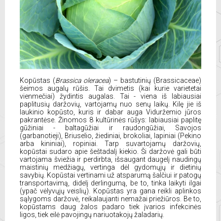
Kopūstas (
Brassica oleracea
) – bastutinių (Brassicaceae)
šeimos augalų rūšis. Tai dvimetis (kai kurie varietetai
vienmečiai) žydintis augalas. Tai - viena iš labiausiai
paplitusių daržovių, vartojamų nuo senų laikų. Kilę jie iš
laukinio kopūsto, kuris ir dabar auga Viduržemio jūros
pakrantėse. Žinomos 8 kultūrinės rūšys: labiausiai paplitę
gūžiniai - baltagūžiai ir raudongūžiai, Savojos
(garbanotieji), Briuselio, žiediniai, brokoliai, lapiniai (Pekino
arba kininiai), ropiniai. Tarp suvartojamų daržovių,
kopūstai sudaro apie šeštadalį kiekio. Ši daržovė gali būti
vartojama šviežia ir perdirbta, išsaugant daugelį naudingų
maistinių medžiagų, vertinga dėl gydomųjų ir dietinių
savybių. Kopūstai vertinami už atsparumą šalčiui ir patogų
transportavimą, didelį derlingumą, be to, tinka laikyti ilgai
(ypač vėlyvųjų veislių). Kopūstas yra gana reikli aplinkos
sąlygoms daržovė, reikalaujanti nemažai priežiūros. Be to,
kopūstams daug žalos padaro tiek įvarios infekcinės
ligos, tiek eilė pavojingų nariuotakojų žaladarių.