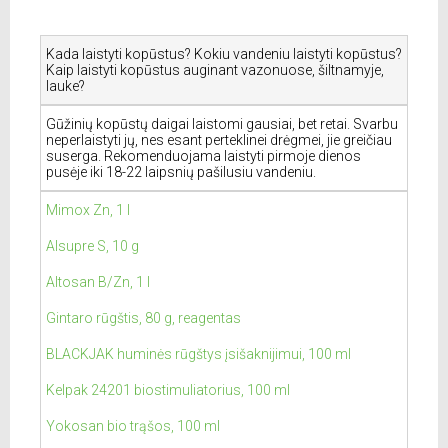
Kada laistyti kopūstus? Kokiu vandeniu laistyti kopūstus?
Kaip laistyti kopūstus auginant vazonuose, šiltnamyje,
lauke?
Gūžinių kopūstų daigai laistomi gausiai, bet retai. Svarbu
neperlaistyti jų, nes esant perteklinei drėgmei, jie greičiau
suserga. Rekomenduojama laistyti pirmoje dienos
pusėje iki 18-22 laipsnių pašilusiu vandeniu.
Mimox Zn, 1 l
Alsupre S, 10 g
Altosan B/Zn, 1 l
Gintaro rūgštis, 80 g, reagentas
BLACKJAK huminės rūgštys įsišaknijimui, 100 ml
Kelpak 24201 biostimuliatorius, 100 ml
Yokosan bio trąšos, 100 ml