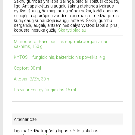
Šaknų gumbas yra labai žalinga, plačiai išplitusi kopūstų
liga. Ant apsikrėtusių augalų šaknų atsiranda įvairaus
dydžio išaugų, šakniaplaukių būna mažai, todėl augalas
nepajėgia apsirūpinti vandeniu bei maisto medžiagomis,
kurių daug sunaudoja išaugų ląstelės. Šaknų gumbu
sergančių augalų antžeminės dalys vystosi labai silpnai,
kopūstai nesuka gūžių.
Skaityti plačiau
Microdoctor Paenibacillus spp. mikroorganizmai
šaknims, 150 g
KYTOS – fungicidinis, baktericidinis poveikis, 4 g
Copfort, 30 ml
Altosan B/Zn, 30 ml
Previcur Energy fungicidas 15 ml
Alternariozė
Liga pažeidžia kopūstų lapus, sėklojų stiebus ir