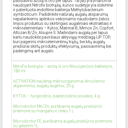
pasisavinti azotą iš oro per lapus. Tai jau yra įmanoma
naudojant Nitrofix biotrąšą, kurios sudėtyje yra išskirtinė
ir patentuota endofitinė bakterija Methylobacterium
symbioticum. Padidinkite natūralų augalų atsparumą
nepalankiems aplinkos veiksniams naudodami žalios
linijos produktus su skirtingais augaliniais ekstraktais ir
mikroelementais – Kytos, Matrinal B, Mimox Zn, Copfort,
Altozan B/Zn, Alsupre S. Maitindami augalą per lapus
kartu naudokite paviršiaus aktyviąją medžiagą LIP TOP,
kuri pagerins mikroelementinių trąšų, bei kitų augalų
priežiūrai skirtų produktų efektyvumą, pasisavinimą bei
padengimą ant augalo.
NitroFix biotrąša – azotą iš oro fiksuojančios bakterijos,
180 ml
ACTIVATION naudingi mikroorganizmai dirvožemio
atgaivinimui, augalų augimui, 20 g
KYTOS – fungicidinis, baktericidinis poveikis, 4 g
Microdoctor Mn/Zn, purškiama augalų priežiūros
priemonė su manganu ir cinku 1 L
Microdoctor FE, purškiama augalų priežiūros priemonė
su geležimi 1L