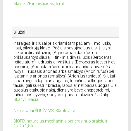
Mavrik 2F insekticidas, 5 ml
Šliužai
Ir sraigės, ir šliužai priskiriami tam pačiam – moliuskų
tipui, pilvakojų klasei. Pačiais pavojingiausiais iš jų yra
laikomi dirvašliužinių (Agriolomacidae) šeimai
priklausantys šliužai – tinklinis dirvašliužis (Deroceras
reticulatum), judrusis dirvašliužis (Deroceras laeve) ir dvi
arioninių (Arionidae) šeimai priklausančios invazinės
rūšys – rudasis arionas arba smalžys (Arion rufus) bei
luzitaninis arionas (smalžys) (Arion lusitanicus). Šliužai
labai mėgsta lapinius augalus, turinčius sultingus lapus,
tačiau gali suėsti ir braškių lapus ar net pačias uogas. Jie
augalus atakuoja naktį, dieną yra beveik nepastebimi,
tačiau apsigyvenę sodyboje padaro akivaizdžią žalą.
Skaityti plačiau
Nematodai ŠLIUŽAMS, 30mln./1 a
BIOFIX natūralus mechaninis barjeras nuo sraigių ir
šliužų 1,5 kg