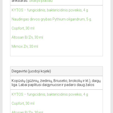
ankštaras.
Skaityti plačiau
KYTOS – fungicidinis, baktericidinis poveikis, 4 g
Naudingas dirvos grybas Pythium oligandrum, 5 g.
Copfort, 30 ml
Altosan B/Zn, 30 ml
Mimox Zn, 30 ml
Diegavirtė (juodoji kojelė)
Kopūstų (gūžinių, žiedinių, Briuselio, brokolių ir kt.), daigų
liga. Labai paplitusi daigynuose ir padaro daug žalos
KYTOS – fungicidinis, baktericidinis poveikis, 4 g
Copfort, 30 ml
Altosan B/Zn, 30 ml