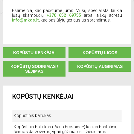
Esame čia, kad padėtume jums. Mūsų specialistai laukia
jūsų skambučių
+370 652 69755
arba laiškų adresu
info@mkds.lt
, kad pasiūlytų geriausius sprendimus.
KOPŪSTŲ KENKĖJAI
KOPŪSTŲ LIGOS
KOPŪSTŲ SODINIMAS /
KOPŪSTŲ AUGINIMAS
SĖJIMAS
KOPŪSTŲ KENKĖJAI
Kopūstinis baltukas
Kopūstinis baltukas (Pieris brassicae) kenkia bastutinių
šeimos daržovėms, ypač gūžiniams ir žiediniams