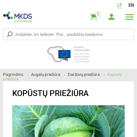
LT
EN
0
Pagrindinis
Augalų priežiūra
Daržovių priežiūra
Kopūstų
priežiūra
KOPŪSTŲ PRIEŽIŪRA