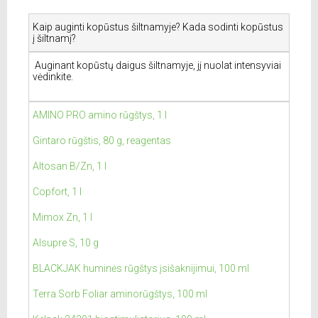
Kaip auginti kopūstus šiltnamyje? Kada sodinti kopūstus
į šiltnamį?
Auginant kopūstų daigus šiltnamyje, jį nuolat intensyviai
vėdinkite.
AMINO PRO amino rūgštys, 1 l
Gintaro rūgštis, 80 g, reagentas
Altosan B/Zn, 1 l
Copfort, 1 l
Mimox Zn, 1 l
Alsupre S, 10 g
BLACKJAK huminės rūgštys įsišaknijimui, 100 ml
Terra Sorb Foliar aminorūgštys, 100 ml