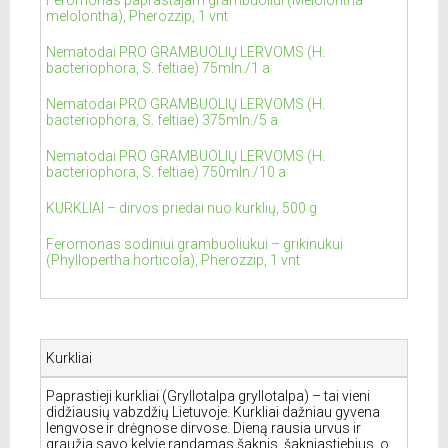
Feromonas paprastajam grambuoliui (Melolontha
melolontha), Pherozzip, 1 vnt
Nematodai PRO GRAMBUOLIŲ LERVOMS (H.
bacteriophora, S. feltiae) 75mln./1 a
Nematodai PRO GRAMBUOLIŲ LERVOMS (H.
bacteriophora, S. feltiae) 375mln./5 a
Nematodai PRO GRAMBUOLIŲ LERVOMS (H.
bacteriophora, S. feltiae) 750mln./10 a
KURKLIAI – dirvos priedai nuo kurklių, 500 g
Feromonas sodiniui grambuoliukui – grikinukui
(Phyllopertha horticola), Pherozzip, 1 vnt
Kurkliai
Paprastieji kurkliai (Gryllotalpa gryllotalpa) – tai vieni
didžiausių vabzdžių Lietuvoje. Kurkliai dažniau gyvena
lengvose ir drėgnose dirvose. Dieną rausia urvus ir
graužia savo kelyje randamas šaknis, šakniastiebius, o