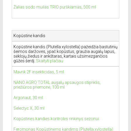
Žalias sodo muilas TRIO purškiamas, 500 ml
Kopūstinė kandis
Kopūstinė kandis (Plutella xylostella) pažeidžia bastutinių
šeimos daržoves, ypač kopūstus, graužia augalų lapus,
sėklojų žiedus ir ankštaras, kartais užsimezgančios
gūžės šerdį.
Skaityti plačiau
Mavrik 2F insekticidas, 5 ml
NANO AGRO TOTAL augalų apsaugos stipriklis,
priežiūros priemonė, 100 ml
Argonaut, 30 ml
Selectyc X, 30 ml
Kopūstinės kandies kontrolės rinkinys sezonui
Feromonas Kopūstinėms kandims (Plutella xylostella)