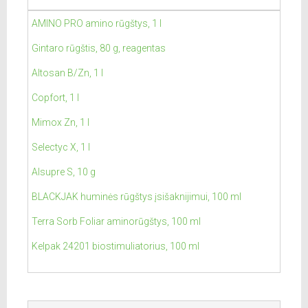
AMINO PRO amino rūgštys, 1 l
Gintaro rūgštis, 80 g, reagentas
Altosan B/Zn, 1 l
Copfort, 1 l
Mimox Zn, 1 l
Selectyc X, 1 l
Alsupre S, 10 g
BLACKJAK huminės rūgštys įsišaknijimui, 100 ml
Terra Sorb Foliar aminorūgštys, 100 ml
Kelpak 24201 biostimuliatorius, 100 ml