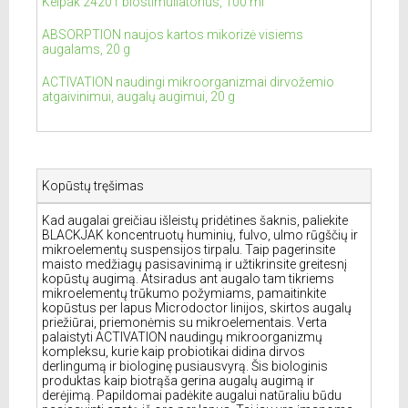
Kelpak 24201 biostimuliatorius, 100 ml
ABSORPTION naujos kartos mikorizė visiems
augalams, 20 g
ACTIVATION naudingi mikroorganizmai dirvožemio
atgaivinimui, augalų augimui, 20 g
Kopūstų tręšimas
Kad augalai greičiau išleistų pridėtines šaknis, paliekite
BLACKJAK koncentruotų huminių, fulvo, ulmo rūgščių ir
mikroelementų suspensijos tirpalu. Taip pagerinsite
maisto medžiagų pasisavinimą ir užtikrinsite greitesnį
kopūstų augimą. Atsiradus ant augalo tam tikriems
mikroelementų trūkumo požymiams, pamaitinkite
kopūstus per lapus Microdoctor linijos, skirtos augalų
priežiūrai, priemonėmis su mikroelementais. Verta
palaistyti ACTIVATION naudingų mikroorganizmų
kompleksu, kurie kaip probiotikai didina dirvos
derlingumą ir biologinę pusiausvyrą. Šis biologinis
produktas kaip biotrąša gerina augalų augimą ir
derėjimą. Papildomai padėkite augalui natūraliu būdu