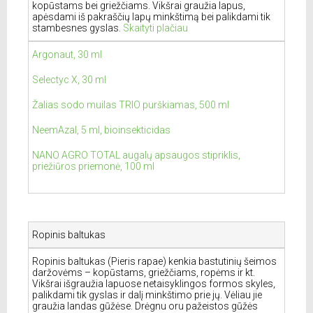
kopūstams bei griežčiams. Vikšrai graužia lapus,
apėsdami iš pakraščių lapų minkštimą bei palikdami tik
stambesnes gyslas.
Skaityti plačiau
Argonaut, 30 ml
Selectyc X, 30 ml
Žalias sodo muilas TRIO purškiamas, 500 ml
NeemAzal, 5 ml, bioinsekticidas
NANO AGRO TOTAL augalų apsaugos stipriklis,
priežiūros priemonė, 100 ml
Ropinis baltukas
Ropinis baltukas (Pieris rapae) kenkia bastutinių šeimos
daržovėms – kopūstams, griežčiams, ropėms ir kt.
Vikšrai išgraužia lapuose netaisyklingos formos skyles,
palikdami tik gyslas ir dalį minkštimo prie jų. Vėliau jie
graužia landas gūžėse. Drėgnu oru pažeistos gūžės