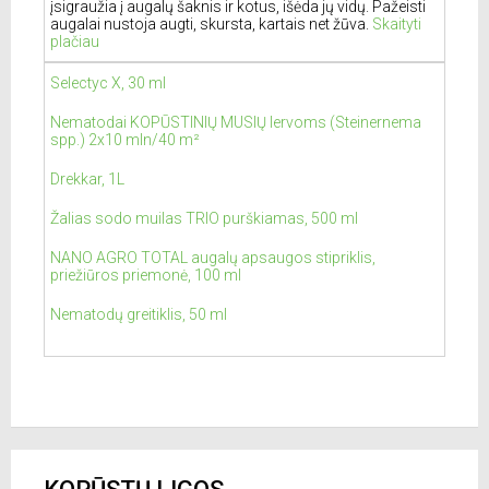
įsigraužia į augalų šaknis ir kotus, išėda jų vidų. Pažeisti
augalai nustoja augti, skursta, kartais net žūva.
Skaityti
plačiau
Selectyc X, 30 ml
Nematodai KOPŪSTINIŲ MUSIŲ lervoms (Steinernema
spp.) 2x10 mln/40 m²
Drekkar, 1L
Žalias sodo muilas TRIO purškiamas, 500 ml
NANO AGRO TOTAL augalų apsaugos stipriklis,
priežiūros priemonė, 100 ml
Nematodų greitiklis, 50 ml