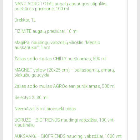
NANO AGRO TOTAL augalų apsaugos stipriklis,
priežiūros priemonė, 100 ml
Drekkar, 1L
FIZIMITE augalų priežiūrai, 10 ml
MagiPal naudingų vabzdžių vilioklis "Medžio
auskariukai", 1 vnt
Žalias sodo muilas CHILLY purškiamas, 500 ml
MAGNET yellow (20x25 cm) – baltasparnių, amarų,
blakučių gaudyklė
Žalias sodo muilas AGROclean purškiamas, 500 ml
Selectyc X, 30 ml
NeemAzal, 5 ml, bioinsekticidas
BORUŽĖ – BIOFRIENDS naudingi vabzdžiai, 100 vnt
kiaušinėlių
AUKSAAKĖ – BIOFRIENDS naudingi vabzdžiai, 1000 vnt