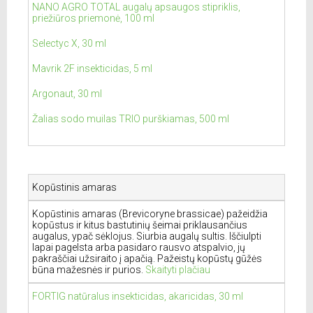
NANO AGRO TOTAL augalų apsaugos stipriklis,
priežiūros priemonė, 100 ml
Selectyc X, 30 ml
Mavrik 2F insekticidas, 5 ml
Argonaut, 30 ml
Žalias sodo muilas TRIO purškiamas, 500 ml
Kopūstinis amaras
Kopūstinis amaras (Brevicoryne brassicae) pažeidžia
kopūstus ir kitus bastutinių šeimai priklausančius
augalus, ypač sėklojus. Siurbia augalų sultis. Iščiulpti
lapai pagelsta arba pasidaro rausvo atspalvio, jų
pakraščiai užsiraito į apačią. Pažeistų kopūstų gūžės
būna mažesnės ir purios.
Skaityti plačiau
FORTIG natūralus insekticidas, akaricidas, 30 ml