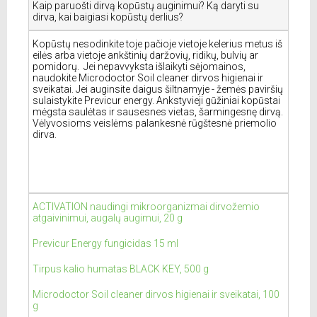
Kaip paruošti dirvą kopūstų auginimui? Ką daryti su
dirva, kai baigiasi kopūstų derlius?
Kopūstų nesodinkite toje pačioje vietoje kelerius metus iš
eilės arba vietoje ankštinių daržovių, ridikų, bulvių ar
pomidorų. Jei nepavvyksta išlaikyti sėjomainos,
naudokite Microdoctor Soil cleaner dirvos higienai ir
sveikatai. Jei auginsite daigus šiltnamyje - žemės paviršių
sulaistykite Previcur energy. Ankstyvieji gūžiniai kopūstai
mėgsta saulėtas ir sausesnes vietas, šarmingesnę dirvą.
Vėlyvosioms veislėms palankesnė rūgštesnė priemolio
dirva.
ACTIVATION naudingi mikroorganizmai dirvožemio
atgaivinimui, augalų augimui, 20 g
Previcur Energy fungicidas 15 ml
Tirpus kalio humatas BLACK KEY, 500 g
Microdoctor Soil cleaner dirvos higienai ir sveikatai, 100
g