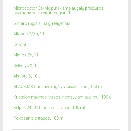
Microdoctor Ca/Mg purškiama augalų priežiūros
priemonė su kalciu ir magniu, 1L
Gintaro rūgštis, 80 g, reagentas
Altosan B/Zn, 1 l
Copfort, 1 l
Mimox Zn, 1 l
Selectyc X, 1 l
Alsupre S, 10 g
BLACKJAK huminės rūgštys įsišaknijimui, 100 ml
Kristalon mėlynas, trąšos intensyviam augimui, 100 g
Kelpak 24201 biostimuliatorius, 100 ml
Yokosan bio trąšos, 100 ml