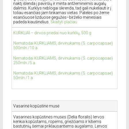
naktį išlenda į paviršių ir minta antžeminėmis augalų
dalimis. Kurklys neblogai skrenda, tad gali nukeliauti ir į
toliau esančias jam tinkamas vietas. Patelės po žeme
esančiuose lizduose gegužės–birželio mėnesiais
padeda kiaušinėlius.
Skaityti plačiau
KURKLIAI – dirvos priedai nuo kurklių, 500 g
Nematodai KURKLIAMS, dirvinukams (S. carpocapsae)
500mln./10 a
Nematodai KURKLIAMS, dirvinukams (S. carpocapsae)
250mln./5 a
Nematodai KURKLIAMS, dirvinukams (S. carpocapsae)
50mln./1 a
Vasarinė kopūstinė musė
Vasarinės kopūstinės musės (Delia floralis) lervos
kenkia kopūstams, ropėms, griežčiams ir kitiems
bastutinių šeimai priklausantiems augalams. Lervos