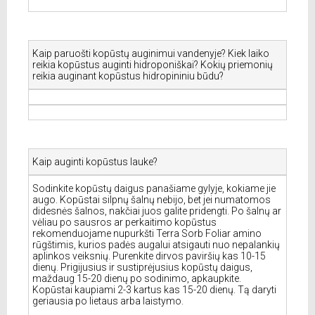
Kaip paruošti kopūstų auginimui vandenyje? Kiek laiko
reikia kopūstus auginti hidroponiškai? Kokių priemonių
reikia auginant kopūstus hidropininiu būdu?
Kaip auginti kopūstus lauke?
Sodinkite kopūstų daigus panašiame gylyje, kokiame jie
augo. Kopūstai silpnų šalnų nebijo, bet jei numatomos
didesnės šalnos, nakčiai juos galite pridengti. Po šalnų ar
vėliau po sausros ar perkaitimo kopūstus
rekomenduojame nupurkšti Terra Sorb Foliar amino
rūgštimis, kurios padės augalui atsigauti nuo nepalankių
aplinkos veiksnių. Purenkite dirvos paviršių kas 10-15
dienų. Prigijusius ir sustiprėjusius kopūstų daigus,
maždaug 15-20 dienų po sodinimo, apkaupkite.
Kopūstai kaupiami 2-3 kartus kas 15-20 dienų. Tą daryti
geriausia po lietaus arba laistymo.