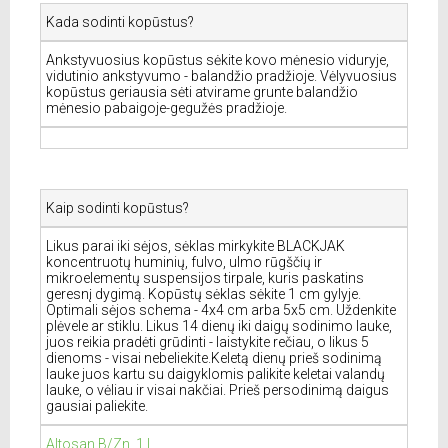
Kada sodinti kopūstus?
Ankstyvuosius kopūstus sėkite kovo mėnesio viduryje,
vidutinio ankstyvumo - balandžio pradžioje. Vėlyvuosius
kopūstus geriausia sėti atvirame grunte balandžio
mėnesio pabaigoje-gegužės pradžioje.
Kaip sodinti kopūstus?
Likus parai iki sėjos, sėklas mirkykite BLACKJAK
koncentruotų huminių, fulvo, ulmo rūgščių ir
mikroelementų suspensijos tirpale, kuris paskatins
geresnį dygimą. Kopūstų sėklas sėkite 1 cm gylyje.
Optimali sėjos schema - 4x4 cm arba 5x5 cm. Uždenkite
plėvele ar stiklu. Likus 14 dienų iki daigų sodinimo lauke,
juos reikia pradėti grūdinti - laistykite rečiau, o likus 5
dienoms - visai nebeliekite.Keletą dienų prieš sodinimą
lauke juos kartu su daigyklomis palikite keletai valandų
lauke, o vėliau ir visai nakčiai. Prieš persodinimą daigus
gausiai paliekite.
Altosan B/Zn, 1 l