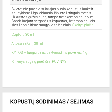
Sklerotinio puvinio sukėlėjas puola kopūstus lauke ir
saugyklose. Liga labiausiai išplinta lietingais metais.
Užkrėstos gūžės pūna, tampa netinkamos naudojimui.
Sandėliuojant sergančius kopūstūs, jie tampa naujais
šios ligos plitimo saugyklose židiniais.
Skaityti plačiau
Copfort, 30 ml
Altosan B/Zn, 30 ml
KYTOS – fungicidinis, baktericidinis poveikis, 4 g
Rinkinys augalų priežiūrai PUVINYS
KOPŪSTŲ SODINIMAS / SĖJIMAS