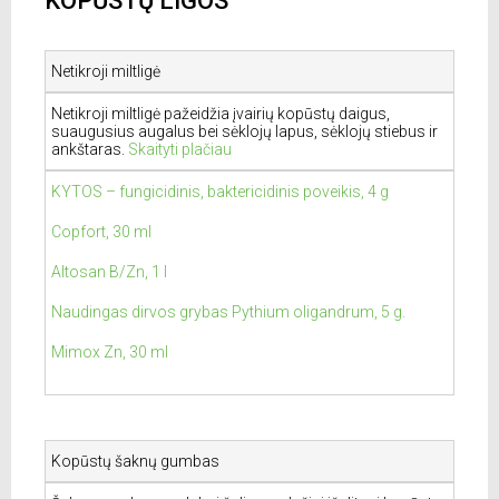
KOPŪSTŲ LIGOS
Netikroji miltligė
Netikroji miltligė pažeidžia įvairių kopūstų daigus,
suaugusius augalus bei sėklojų lapus, sėklojų stiebus ir
ankštaras.
Skaityti plačiau
KYTOS – fungicidinis, baktericidinis poveikis, 4 g
Copfort, 30 ml
Altosan B/Zn, 1 l
Naudingas dirvos grybas Pythium oligandrum, 5 g.
Mimox Zn, 30 ml
Kopūstų šaknų gumbas