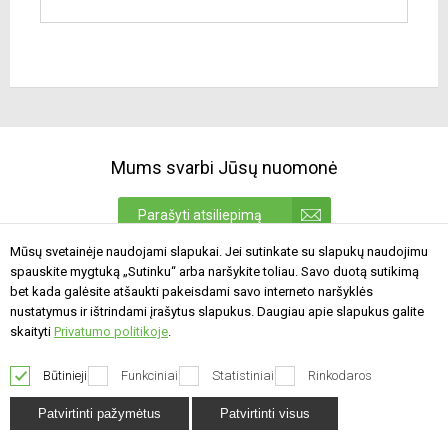
Mums svarbi Jūsų nuomonė
Parašyti atsiliepimą
Mūsų svetainėje naudojami slapukai. Jei sutinkate su slapukų naudojimu
spauskite mygtuką „Sutinku“ arba naršykite toliau. Savo duotą sutikimą
bet kada galėsite atšaukti pakeisdami savo interneto naršyklės
nustatymus ir ištrindami įrašytus slapukus. Daugiau apie slapukus galite
skaityti
Privatumo politikoje
.
Prenumeruoti
Sutinku gauti www.mkds.lt
Būtinieji
Funkciniai
Statistiniai
Rinkodaros
naujienas.
Patvirtinti pažymėtus
Patvirtinti visus