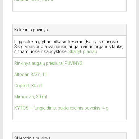
Kekerinis puvinys
Ligą sukelia grybas pilkasis kekeras (Botrytis cinerea).
Šis grybas puola įvairiausių augalų visus organus lauke,
šiltnamiuose ir saugyklose.
Skaityti plačiau
Rinkinys augalų priežiūrai PUVINYS
Altosan B/Zn, 1 l
Copfort, 30 ml
Mimox Zn, 30 ml
KYTOS – fungicidinis, baktericidinis poveikis, 4 g
Sklerotinis puvinys