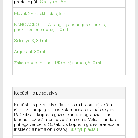
pradeda pūti.
Skaityti plačiau
Mavrik 2F insekticidas, 5 ml
NANO AGRO TOTAL augalų apsaugos stipriklis,
priežiūros priemonė, 100 ml
Selectyc X, 30 ml
Argonaut, 30 ml
Žalias sodo muilas TRIO purškiamas, 500 ml
Kopūstinis pelėdgalvis
Kopūstinis pelėdgalvis (Mamestra brasicae) vikšrai
išgraužia augalų lapuose stambokas ovalias skyles.
Pažeidžia ir kopūstų gūžes, kuriose išgraužia gilias
landas ir užteršia jas savo išmatomis. Vėliau į landas
pribėga vandens. Sužalotos kopūstų gūžės pradeda pūti
ir skleidžia nemalonų kvapą.
Skaityti plačiau