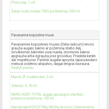
Pherozzip, 1 vnt
Žalias sodo muilas TRIO purškiamas, 500 ml
Pavasarinė kopūstinė musė
Pavasarinės kopūstinės musės (Delia radicum) lervos
graužia augalo šaknis ar požeminę stiebo dalį,
smulkesnes šakneles visai nuėda, storesnes šaknis
apgraužia arba išgraužia jose griovelius. Pradeda kenkti
dar inspektuose. Pažeisti augalai apvysta, lapai pasidaro
melsvai violetinio atspalvio, daigai lengvai išsirauna.
Skaityti plačiau
Mavrik 2F insekticidas, 5 ml
Selectyc X, 30 ml
NANO AGRO TOTAL augalų apsaugos stipriklis,
priežiūros priemonė, 100 ml
Nematodai KOPŪSTINIŲ MUSIŲ lervoms (Steinernema