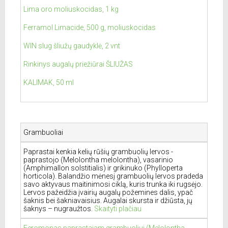
Lima oro moliuskocidas, 1 kg
Ferramol Limacide, 500 g, moliuskocidas
WIN slug šliužų gaudyklė, 2 vnt
Rinkinys augalų priežiūrai ŠLIUŽAS
KALIMAK, 50 ml
Grambuoliai
Paprastai kenkia kelių rūšių grambuolių lervos -
paprastojo (Melolontha melolontha), vasarinio
(Amphimallon solstitialis) ir grikinuko (Phylloperta
horticola). Balandžio mėnesį grambuolių lervos pradeda
savo aktyvaus maitinimosi ciklą, kuris trunka iki rugsėjo.
Lervos pažeidžia įvairių augalų požemines dalis, ypač
šaknis bei šakniavaisius. Augalai skursta ir džiūsta, jų
šaknys – nugraužtos.
Skaityti plačiau